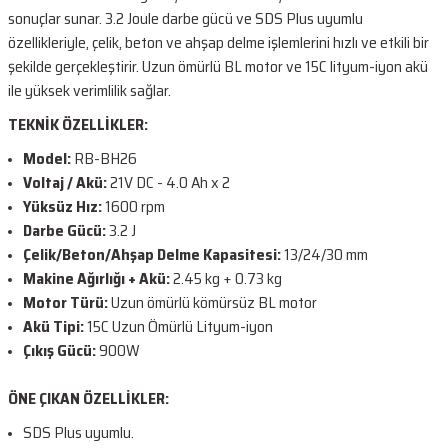
sonuçlar sunar. 3.2 Joule darbe gücü ve SDS Plus uyumlu
özellikleriyle, çelik, beton ve ahşap delme işlemlerini hızlı ve etkili bir
şekilde gerçekleştirir. Uzun ömürlü BL motor ve 15C lityum-iyon akü
ile yüksek verimlilik sağlar.
TEKNİK ÖZELLİKLER:
Model:
RB-BH26
Voltaj / Akü:
21V DC - 4.0 Ah x 2
Yüksüz Hız:
1600 rpm
Darbe Gücü:
3.2 J
Çelik/Beton/Ahşap Delme Kapasitesi:
13/24/30 mm
Makine Ağırlığı + Akü:
2.45 kg + 0.73 kg
Motor Türü:
Uzun ömürlü kömürsüz BL motor
Akü Tipi:
15C Uzun Ömürlü Lityum-iyon
Çıkış Gücü:
900W
ÖNE ÇIKAN ÖZELLİKLER:
SDS Plus uyumlu.