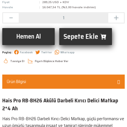
Fiyat
289,25 USD + KDV
Havale
16.047,34 TL (%3,00 havale indirimi)
Sepete Ekle
Hemen Al
Paylaş :
Facebook
Twitter
Whatsapp
Tavsiye Et
Fiyatı Düşünce Haber Ver
Ürün Bilgisi
Hais Pro RB-BH26 Akülü Darbeli Kırıcı Delici Matkap
2*4 Ah
Hais Pro RB-BH26 Darbeli Kırıcı Delici Matkap, güçlü performansı ve
uzun ömürlü tasarımıyla inşaat ve tamirat işlerinde mükemmel