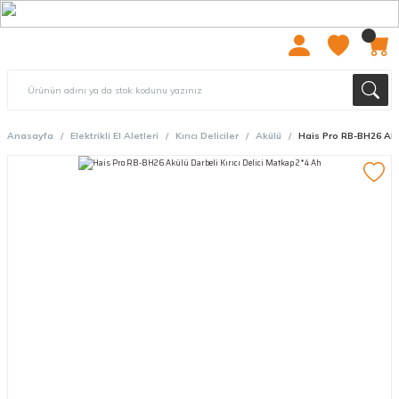
2000 TL ÜZERİ ÜCRETSIZ KARGO
Anasayfa
Elektrikli El Aletleri
Kırıcı Deliciler
Akülü
Hais Pro RB-BH26 Akül