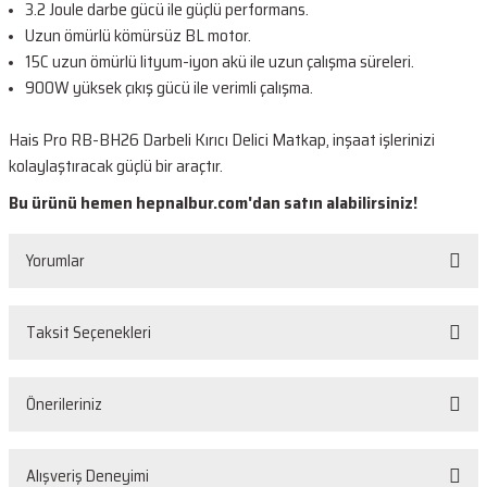
3.2 Joule darbe gücü ile güçlü performans.
Uzun ömürlü kömürsüz BL motor.
15C uzun ömürlü lityum-iyon akü ile uzun çalışma süreleri.
900W yüksek çıkış gücü ile verimli çalışma.
Hais Pro RB-BH26 Darbeli Kırıcı Delici Matkap, inşaat işlerinizi
kolaylaştıracak güçlü bir araçtır.
Bu ürünü hemen hepnalbur.com'dan satın alabilirsiniz!
Yorumlar
Taksit Seçenekleri
Bu ürüne ilk yorumu siz yapın!
Önerileriniz
Yorum Yaz
Bu ürünün fiyat bilgisi, resim, ürün açıklamalarında ve diğer konularda
Alışveriş Deneyimi