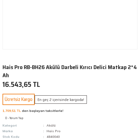
Hais Pro RB-BH26 Akülü Darbeli Kırıcı Delici Matkap 2*4
Ah
16.543,65 TL
Ücretsiz Kargo
En geç 2 içerisinde kargoda!
1.709,51 TL
den başlayan taksitlerle!
0 - Yorum Yap
Kategori
Akülü
Marka
Hais Pro
Stok Kodu
4840040