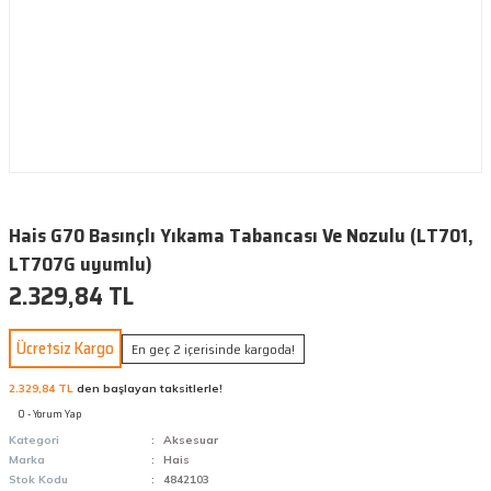
Hais G70 Basınçlı Yıkama Tabancası Ve Nozulu (LT701,
LT707G uyumlu)
2.329,84 TL
Ücretsiz Kargo
En geç 2 içerisinde kargoda!
2.329,84 TL
den başlayan taksitlerle!
0 - Yorum Yap
Kategori
Aksesuar
Marka
Hais
Stok Kodu
4842103