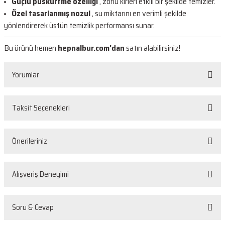
Güçlü püskürtme özelliği
, zorlu kirleri etkili bir şekilde temizler.
Özel tasarlanmış nozul
, su miktarını en verimli şekilde
yönlendirerek üstün temizlik performansı sunar.
Bu ürünü hemen
hepnalbur.com'dan
satın alabilirsiniz!
Yorumlar
Taksit Seçenekleri
Bu ürüne ilk yorumu siz yapın!
Önerileriniz
Yorum Yaz
Bu ürünün fiyat bilgisi, resim, ürün açıklamalarında ve diğer konularda
Alışveriş Deneyimi
yetersiz gördüğünüz noktaları öneri formunu kullanarak tarafımıza
iletebilirsiniz.
Görüş ve önerileriniz için teşekkür ederiz.
Sorunsuz
Soru & Cevap
O... D... | 26/05/2026