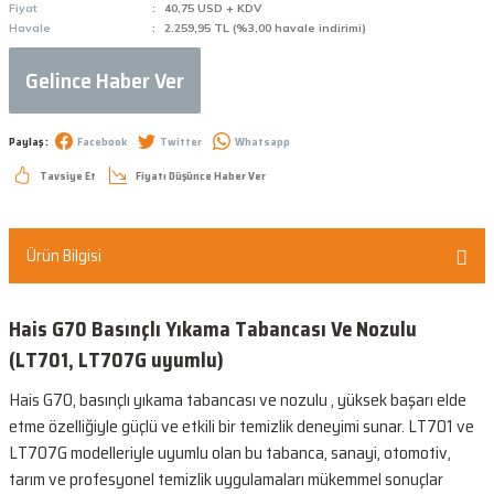
Fiyat
40,75 USD + KDV
Havale
2.259,95 TL (%3,00 havale indirimi)
Gelince Haber Ver
Paylaş :
Facebook
Twitter
Whatsapp
Tavsiye Et
Fiyatı Düşünce Haber Ver
Ürün Bilgisi
Hais G70 Basınçlı Yıkama Tabancası Ve Nozulu
(LT701, LT707G uyumlu)
Hais G70, basınçlı yıkama tabancası ve nozulu , yüksek başarı elde
etme özelliğiyle güçlü ve etkili bir temizlik deneyimi sunar. LT701 ve
LT707G modelleriyle uyumlu olan bu tabanca, sanayi, otomotiv,
tarım ve profesyonel temizlik uygulamaları mükemmel sonuçlar