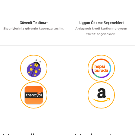
KENAN YAZICI | 02/12/2025
Gönder
Bir arkadaşımdan tavsiye üzerine ilk defa alış
veriş yaptım. İşine sahip çıkmak ve işini hakkıyla
Güvenli Teslimat
Uygun Ödeme Seçenekleri
yapmak diye buna derim. harikasınız. paketleme,
Siparişleriniz güvenle kapınıza teslim.
Anlaşmalı kredi kartlarına uygun
hızlı teslimat ve güvenirlik ne derseniz var.
taksit seçenekleri.
KENAN YAZICI | 02/12/2025
Güvenilir site
K... G... | 09/10/2025
Uygun fiyat,kaliteli ürün
Osman Bilge | 20/06/2025
Kalın misina ile uyumlumudur
Özal Çelik | 05/04/2025
Dürüst işletme. Tekrar alışveriş yaparım