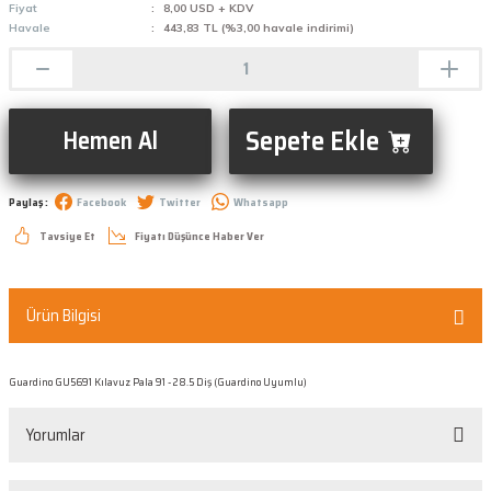
Fiyat
8,00 USD + KDV
Havale
443,83 TL (%3,00 havale indirimi)
Sepete Ekle
Hemen Al
Paylaş :
Facebook
Twitter
Whatsapp
Tavsiye Et
Fiyatı Düşünce Haber Ver
Ürün Bilgisi
Guardino GU5691 Kılavuz Pala 91 - 28.5 Diş (Guardino Uyumlu)
Yorumlar