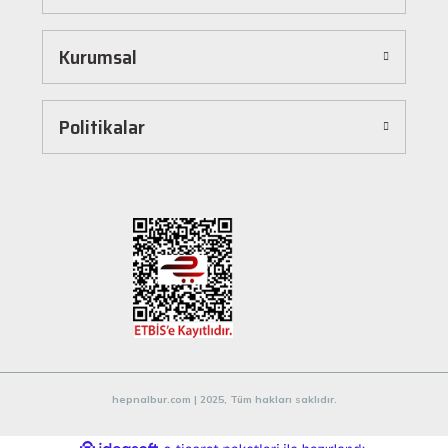
dönüştürür. Ürünleri kategorilere göre sıralayabilir, arama kutusunu kullanarak
istediğiniz ürünü anında bulabilirsiniz. Ayrıca ürün sayfalarımızda detaylı açıklamalar ve
Kurumsal
ürün özellikleri yer alır, böylece tercih etmek istediğiniz ürün hakkında tüm bilgilere
kolayca ulaşabilirsiniz. Tek tıkla sepetinize ekleyebilir, güvenli ödeme yöntemlerimizle
hızlıca siparişinizi tamamlayabilirsiniz.
Hızlı Kargo ve Güvenilir Teslimat
Politikalar
Hepnalbur.com olarak müşterilerimize en hızlı şekilde ürünlerini ulaştırmak için özenle
çalışıyoruz. Siparişleriniz en kısa sürede paketlenir ve güvenilir kargo şirketleriyle
adresinize gönderilir. Böylece uzun süre beklemek zorunda kalmadan, ihtiyacınız olan
ürünlere kavuşabilirsiniz.
Müşteri Destek Hattı ile İletişim
Herhangi bir soru, öneri veya şikayetiniz için müşteri destek ekibimiz her zaman
hizmetinizdedir. İletişim sayfamız üzerinden bize ulaşabilir veya canlı destek
hattımızdan anında yardım alabilirsiniz. Siz değerli müşterilerimizin memnuniyeti, en
büyük önceliğimizdir.
Evinizin ve işyerinizin ihtiyaçları için kaliteli hırdavat ve nalburiye ürünleri arıyorsanız
Hepnalbur.com'a göz atmayı unutmayın! Sitemizdeki geniş ürün yelpazesi, uygun fiyatlar
hepnalbur.com | 2025, Tüm hakları saklıdır.
ve güvenilir alışveriş deneyimiyle ihtiyaçlarınızı karşılamak için buradayız.