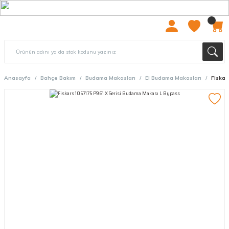
2000 TL ÜZERİ ÜCRETSIZ KARGO
Anasayfa
Bahçe Bakım
Budama Makasları
El Budama Makasları
Fiskar