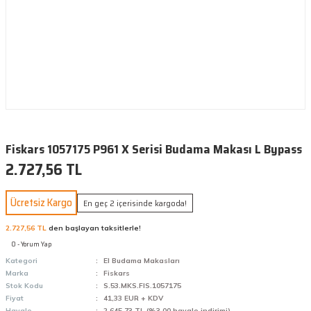
Fiskars 1057175 P961 X Serisi Budama Makası L Bypass
2.727,56 TL
Ücretsiz Kargo
En geç 2 içerisinde kargoda!
2.727,56 TL
den başlayan taksitlerle!
0 - Yorum Yap
Kategori
El Budama Makasları
Marka
Fiskars
Stok Kodu
S.53.MKS.FIS.1057175
Fiyat
41,33 EUR + KDV
Havale
2.645,73 TL (%3,00 havale indirimi)