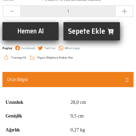
Sepete Ekle
Hemen Al
Paylaş :
Facebook
Twitter
Whatsapp
Tavsiye Et
Fiyatı Düşünce Haber Ver
Ürün Bilgisi
Uzunluk
28,0 cm
Genişlik
9,5 cm
Ağırlık
0,27 kg