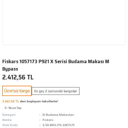
Fiskars 1057173 P921 X Serisi Budama Makası M
Bypass
2.412,56 TL
Ücretsiz Kargo
En geç 2 içerisinde kargoda!
2.412,56 TL
den başlayan taksitlerle!
0 - Yorum Yap
Kategori
El Budama Makasları
Marka
Fiskars
Stok Kodu
S.53.MKS.FIS.1057173