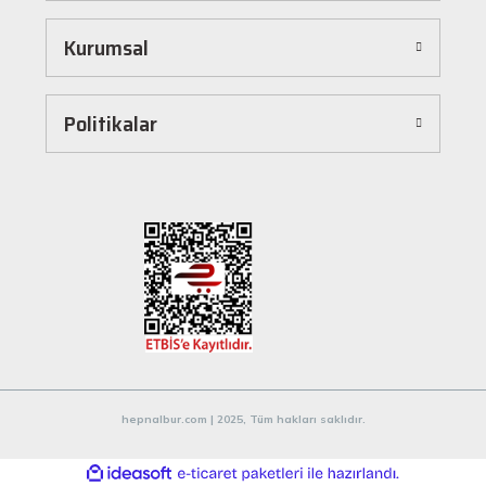
dönüştürür. Ürünleri kategorilere göre sıralayabilir, arama kutusunu kullanarak
istediğiniz ürünü anında bulabilirsiniz. Ayrıca ürün sayfalarımızda detaylı açıklamalar ve
Kurumsal
ürün özellikleri yer alır, böylece tercih etmek istediğiniz ürün hakkında tüm bilgilere
kolayca ulaşabilirsiniz. Tek tıkla sepetinize ekleyebilir, güvenli ödeme yöntemlerimizle
hızlıca siparişinizi tamamlayabilirsiniz.
Hızlı Kargo ve Güvenilir Teslimat
Politikalar
Hepnalbur.com olarak müşterilerimize en hızlı şekilde ürünlerini ulaştırmak için özenle
çalışıyoruz. Siparişleriniz en kısa sürede paketlenir ve güvenilir kargo şirketleriyle
adresinize gönderilir. Böylece uzun süre beklemek zorunda kalmadan, ihtiyacınız olan
ürünlere kavuşabilirsiniz.
Müşteri Destek Hattı ile İletişim
Herhangi bir soru, öneri veya şikayetiniz için müşteri destek ekibimiz her zaman
hizmetinizdedir. İletişim sayfamız üzerinden bize ulaşabilir veya canlı destek
hattımızdan anında yardım alabilirsiniz. Siz değerli müşterilerimizin memnuniyeti, en
büyük önceliğimizdir.
Evinizin ve işyerinizin ihtiyaçları için kaliteli hırdavat ve nalburiye ürünleri arıyorsanız
Hepnalbur.com'a göz atmayı unutmayın! Sitemizdeki geniş ürün yelpazesi, uygun fiyatlar
hepnalbur.com | 2025, Tüm hakları saklıdır.
ve güvenilir alışveriş deneyimiyle ihtiyaçlarınızı karşılamak için buradayız.
ideasoft
ile
e-