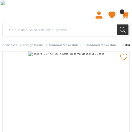
2000 TL ÜZERİ ÜCRETSIZ KARGO
Anasayfa
Bahçe Bakım
Budama Makasları
El Budama Makasları
Fiskar