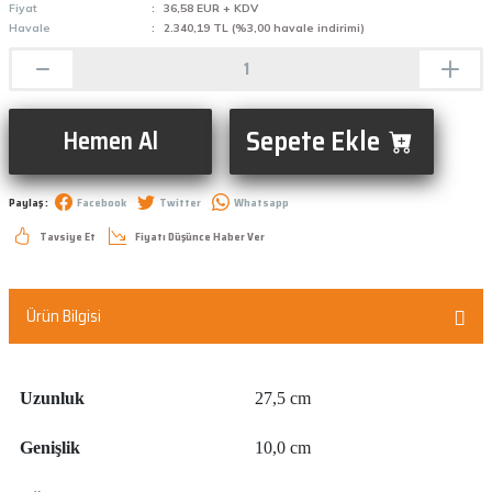
Fiyat
36,58 EUR + KDV
Havale
2.340,19 TL (%3,00 havale indirimi)
Sepete Ekle
Hemen Al
Paylaş :
Facebook
Twitter
Whatsapp
Tavsiye Et
Fiyatı Düşünce Haber Ver
Ürün Bilgisi
Uzunluk
27,5 cm
Genişlik
10,0 cm