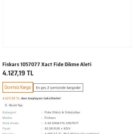
Fiskars 1057077 Xact Fide Dikme Aleti
4.127,19 TL
Ücretsiz Kargo
En geç 2 içerisinde kargoda!
4.127,19 TL
den başlayan taksitlerle!
0 - Yorum Yap
Kategori
Fide Dikici & Sökücüler
Marka
Fiskars
Stok Kodu
S.53.DKM.FIS.1057077
Fiyat
62,58 EUR + KDV
Havale
4.003,37 TL (%3,00 havale indirimi)