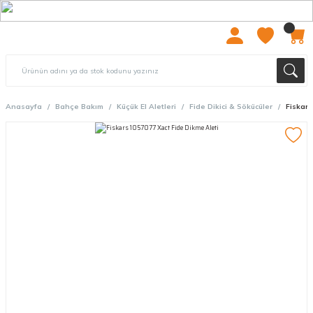
2000 TL ÜZERİ ÜCRETSIZ KARGO
Anasayfa
Bahçe Bakım
Küçük El Aletleri
Fide Dikici & Sökücüler
Fiskars