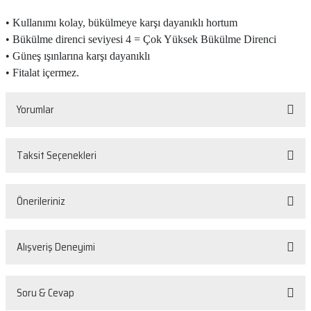
• Kullanımı kolay, bükülmeye karşı dayanıklı hortum
• Bükülme direnci seviyesi 4 = Çok Yüksek Bükülme Direnci
• Güneş ışınlarına karşı dayanıklı
• Fitalat içermez.
Yorumlar
Taksit Seçenekleri
Bu ürüne ilk yorumu siz yapın!
Önerileriniz
Yorum Yaz
Bu ürünün fiyat bilgisi, resim, ürün açıklamalarında ve diğer konularda
Alışveriş Deneyimi
yetersiz gördüğünüz noktaları öneri formunu kullanarak tarafımıza
iletebilirsiniz.
Görüş ve önerileriniz için teşekkür ederiz.
Sorunsuz
Soru & Cevap
O... D... | 26/05/2026