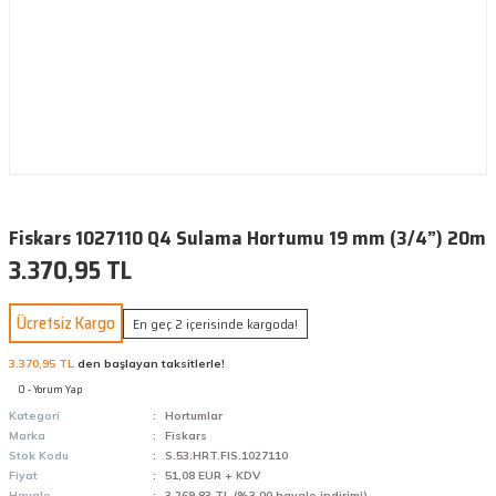
Fiskars 1027110 Q4 Sulama Hortumu 19 mm (3/4”) 20m
3.370,95 TL
Ücretsiz Kargo
En geç 2 içerisinde kargoda!
3.370,95 TL
den başlayan taksitlerle!
0 - Yorum Yap
Kategori
Hortumlar
Marka
Fiskars
Stok Kodu
S.53.HRT.FIS.1027110
Fiyat
51,08 EUR + KDV
Havale
3.269,83 TL (%3,00 havale indirimi)