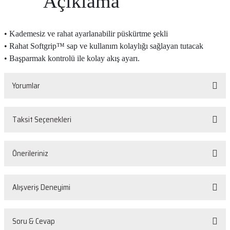
Açıklama
• Kademesiz ve rahat ayarlanabilir püskürtme şekli
• Rahat Softgrip™ sap ve kullanım kolaylığı sağlayan tutacak
• Başparmak kontrolü ile kolay akış ayarı.
Yorumlar
Taksit Seçenekleri
Bu ürüne ilk yorumu siz yapın!
Önerileriniz
Yorum Yaz
Bu ürünün fiyat bilgisi, resim, ürün açıklamalarında ve diğer konularda
Alışveriş Deneyimi
yetersiz gördüğünüz noktaları öneri formunu kullanarak tarafımıza
iletebilirsiniz.
Görüş ve önerileriniz için teşekkür ederiz.
Sorunsuz
Soru & Cevap