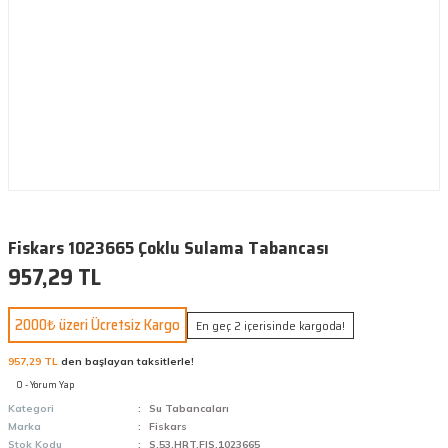
Fiskars 1023665 Çoklu Sulama Tabancası
957,29 TL
2000₺ üzeri Ücretsiz Kargo
En geç 2 içerisinde kargoda!
957,29 TL
den başlayan taksitlerle!
0 - Yorum Yap
Kategori
Su Tabancaları
Marka
Fiskars
Stok Kodu
S.53.HRT.FIS.1023665