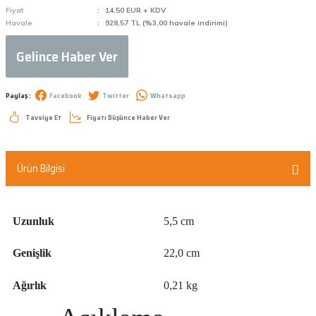
Fiyat
14,50 EUR + KDV
Havale
928,57 TL (%3,00 havale indirimi)
Gelince Haber Ver
Paylaş :
Facebook
Twitter
Whatsapp
Tavsiye Et
Fiyatı Düşünce Haber Ver
Ürün Bilgisi
Uzunluk
5,5 cm
Genişlik
22,0 cm
Ağırlık
0,21 kg