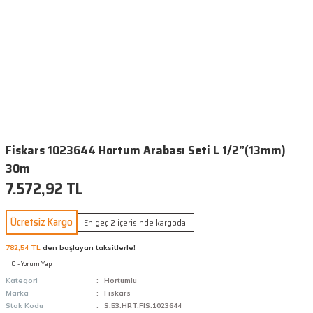
Fiskars 1023644 Hortum Arabası Seti L 1/2”(13mm)
30m
7.572,92 TL
Ücretsiz Kargo
En geç 2 içerisinde kargoda!
782,54 TL
den başlayan taksitlerle!
0 - Yorum Yap
Kategori
Hortumlu
Marka
Fiskars
Stok Kodu
S.53.HRT.FIS.1023644