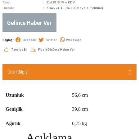
Fiyat
114,83 EUR + KDV
Havale
7.345,74 TL (%3,00 havale indirimi)
Gelince Haber Ver
Paylaş :
Facebook
Twitter
Whatsapp
Tavsiye Et
Fiyatı Düşünce Haber Ver
Ürün Bilgisi
Uzunluk
56,6 cm
Genişlik
39,8 cm
Ağırlık
6,75 kg
Açıklama