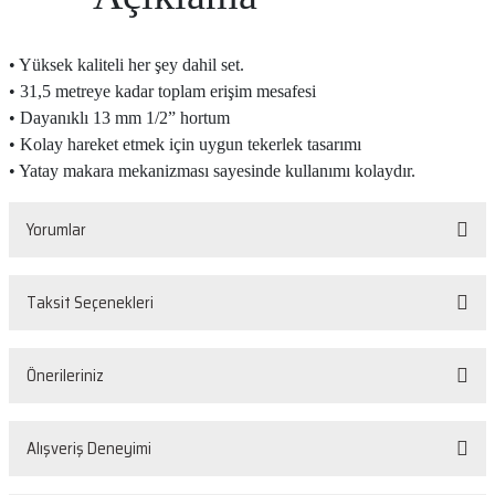
• Yüksek kaliteli her şey dahil set.
• 31,5 metreye kadar toplam erişim mesafesi
• Dayanıklı 13 mm 1/2” hortum
• Kolay hareket etmek için uygun tekerlek tasarımı
• Yatay makara mekanizması sayesinde kullanımı kolaydır.
Yorumlar
Taksit Seçenekleri
Bu ürüne ilk yorumu siz yapın!
Önerileriniz
Yorum Yaz
Bu ürünün fiyat bilgisi, resim, ürün açıklamalarında ve diğer konularda
Alışveriş Deneyimi
yetersiz gördüğünüz noktaları öneri formunu kullanarak tarafımıza
iletebilirsiniz.