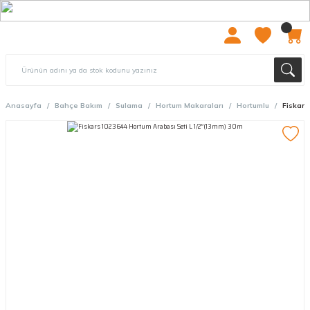
2000 TL ÜZERİ ÜCRETSIZ KARGO
Anasayfa
Bahçe Bakım
Sulama
Hortum Makaraları
Hortumlu
Fiskars