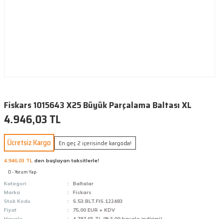
Fiskars 1015643 X25 Büyük Parçalama Baltası XL
4.946,03 TL
Ücretsiz Kargo
En geç 2 içerisinde kargoda!
4.946,03 TL
den başlayan taksitlerle!
0 - Yorum Yap
Kategori
Baltalar
Marka
Fiskars
Stok Kodu
S.53.BLT.FIS.122483
Fiyat
75,00 EUR + KDV
Havale
4.797,65 TL (%3,00 havale indirimi)