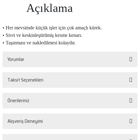
Açıklama
• Her mevsimde küçük işler için çok amaçlı kürek.
• Sivri ve keskinleştirilmiş kesme kenarı.
• Taşınması ve nakledilmesi kolaydır.
Yorumlar
Taksit Seçenekleri
Bu ürüne ilk yorumu siz yapın!
Önerileriniz
Yorum Yaz
Bu ürünün fiyat bilgisi, resim, ürün açıklamalarında ve diğer konularda
Alışveriş Deneyimi
yetersiz gördüğünüz noktaları öneri formunu kullanarak tarafımıza
iletebilirsiniz.
Görüş ve önerileriniz için teşekkür ederiz.