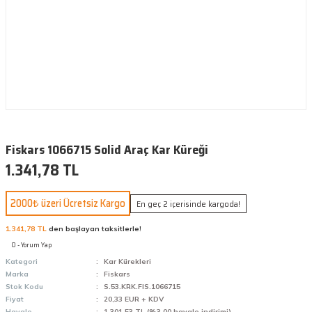
Fiskars 1066715 Solid Araç Kar Küreği
1.341,78 TL
2000₺ üzeri Ücretsiz Kargo
En geç 2 içerisinde kargoda!
1.341,78 TL
den başlayan taksitlerle!
0 - Yorum Yap
Kategori
Kar Kürekleri
Marka
Fiskars
Stok Kodu
S.53.KRK.FIS.1066715
Fiyat
20,33 EUR + KDV
Havale
1.301,53 TL (%3,00 havale indirimi)