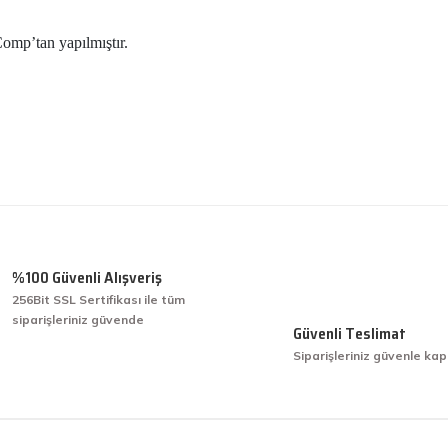
omp’tan yapılmıştır.
 gördüğünüz noktaları öneri formunu kullanarak tarafımıza iletebilirsiniz.
Ürün hakkında henüz soru sorulmamış.
Bu ürüne ilk yorumu siz yapın!
Yorum Yaz
Soru Sor
%100 Güvenli Alışveriş
256Bit SSL Sertifikası ile tüm
siparişleriniz güvende
işini hakkıyla yapmak diye buna derim.
Güvenli Teslimat
Siparişleriniz güvenle kap
işini hakkıyla yapmak diye buna derim.