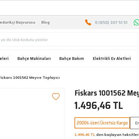
2000 TL ÜZERİ ÜCRETSIZ KARG
0 (850) 307 51 51
edarikçi Başvurusu
Blog
eleri
Bahçe Makinaları
Bahçe Bakım
Elektrikli Ev Aletleri
Fiskars 1001562 Meyve Toplayıcı
Fiskars 1001562 Mey
1.496,46 TL
2000₺ üzeri Ücretsiz Kargo
En
1.496,46 TL
den başlayan taksitler