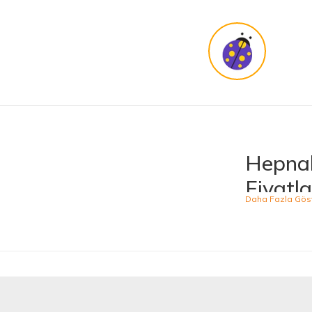
KENAN YAZICI | 02/12/2025
Güvenilir site
K... G... | 09/10/2025
Uygun fiyat,kaliteli ürün
Osman Bilge | 20/06/2025
Hepnal
Kalın misina ile uyumlumudur
Fiyatla
Özal Çelik | 05/04/2025
Hepnalbur.com, ge
ürünü kolaylıkla
Dürüst işletme. Tekrar alışveriş yaparım
kategoride hizme
Serkan Ergün | 23/03/2025
sahiptir.
Kaliteli
İlk kez alışveriş yaptım. Ürünler hızlı ve sağlam geldi.