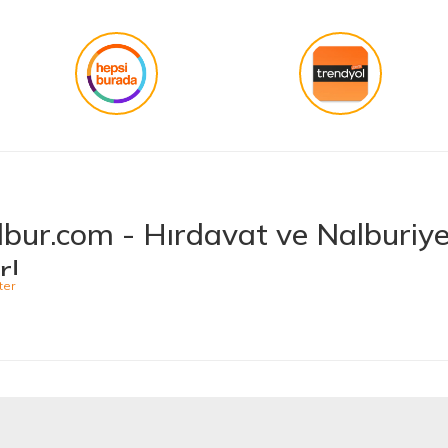
Gönder
bur.com - Hırdavat ve Nalburiye 
r!
niş ürün yelpazesiyle hırdavat ve nalburiye sektöründe müşterilerine kaliteli ü
 bulabileceğiniz Hepnalbur.com, elektrikli el aletlerinden bahçe aletlerine,
t vermektedir. Aynı zamanda ısıtma ve soğutma sistemlerinden elektrikli ev a
 Ürünler, Güvenilir Alışveriş