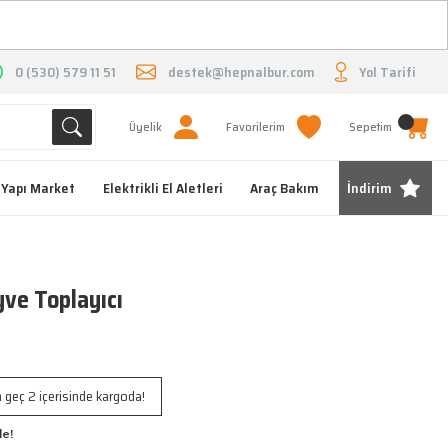
O
0 (530) 579 11 51
destek@hepnalbur.com
Yol Tarifi
Üyelik
Favorilerim
Sepetim
Yapı Market
Elektrikli El Aletleri
Araç Bakım
İndirim
ve Toplayıcı
 geç 2 içerisinde kargoda!
le!