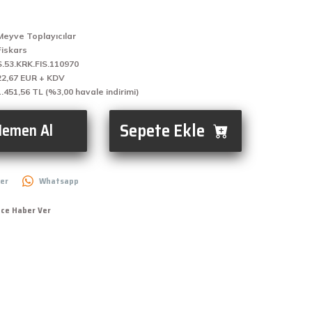
Meyve Toplayıcılar
Fiskars
S.53.KRK.FIS.110970
22,67 EUR + KDV
1.451,56 TL (%3,00 havale indirimi)
Sepete Ekle
emen Al
er
Whatsapp
nce Haber Ver