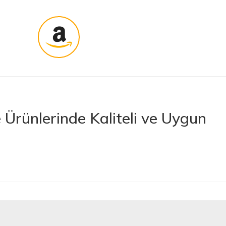
Ürünlerinde Kaliteli ve Uygun
rünler sunan lider bir e-ticaret platformudur. İhtiyacınız olan her türlü
 boya ve boya malzemelerinden otomobil aksesuarlarına kadar birçok
letlerine ve banyo ile mutfak ürünlerine kadar geniş bir ürün yelpazesine