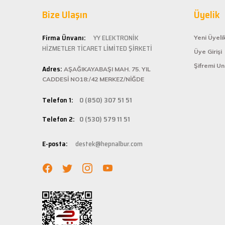
Hepnalbur.com ol
G... S... | 26/01/2025
Bize Ulaşın
alışveriş deneyi
Üyelik
ömürlü kullanım 
Şarjlı testerem için tam uydu
Kolay ve
Firma Ünvanı:
YY ELEKTRONİK
Yeni Üyeli
ü... ş... | 22/01/2025
HİZMETLER TİCARET LİMİTED ŞİRKETİ
Üye Girişi
Hepnalbur.com, k
Şifremi U
Adres:
istediğiniz ürünü
AŞAĞIKAYABAŞI MAH. 75. YIL
Deneyimini Paylaş
bilgilere kolayca
CADDESİ NO18:/42 MERKEZ/NİĞDE
Hızlı Ka
Telefon 1:
0 (850) 307 51 51
Hepnalbur.com ola
Telefon 2:
0 (530) 579 11 51
adresinize gönde
Müşteri 
E-posta:
destek@hepnalbur.com
Herhangi bir sor
hattımızdan anın
Evinizin ve işyer
fiyatlar ve güven