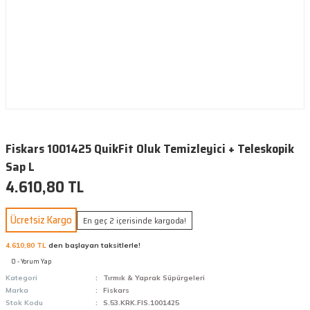
Fiskars 1001425 QuikFit Oluk Temizleyici + Teleskopik
Sap L
4.610,80 TL
Ücretsiz Kargo
En geç 2 içerisinde kargoda!
4.610,80 TL
den başlayan taksitlerle!
0 - Yorum Yap
Kategori
Tırmık & Yaprak Süpürgeleri
Marka
Fiskars
Stok Kodu
S.53.KRK.FIS.1001425