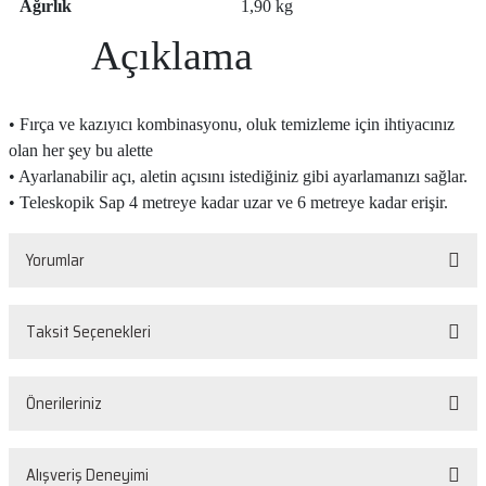
Ağırlık
1,90 kg
Açıklama
• Fırça ve kazıyıcı kombinasyonu, oluk temizleme için ihtiyacınız
olan her şey bu alette
• Ayarlanabilir açı, aletin açısını istediğiniz gibi ayarlamanızı sağlar.
• Teleskopik Sap 4 metreye kadar uzar ve 6 metreye kadar erişir.
Yorumlar
Taksit Seçenekleri
Bu ürüne ilk yorumu siz yapın!
Önerileriniz
Yorum Yaz
Bu ürünün fiyat bilgisi, resim, ürün açıklamalarında ve diğer konularda
Alışveriş Deneyimi