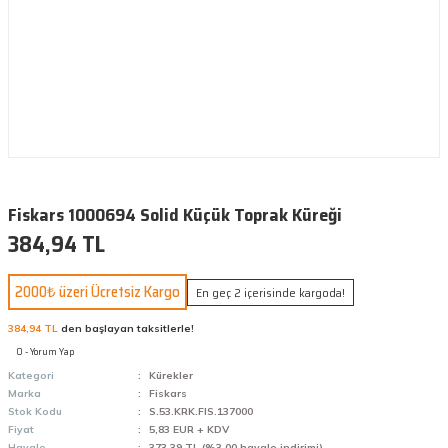
Fiskars 1000694 Solid Küçük Toprak Küreği
384,94 TL
2000₺ üzeri Ücretsiz Kargo
En geç 2 içerisinde kargoda!
384,94 TL
den başlayan taksitlerle!
0 - Yorum Yap
Kategori
Kürekler
Marka
Fiskars
Stok Kodu
S.53.KRK.FIS.137000
Fiyat
5,83 EUR + KDV
Havale
373,39 TL (%3,00 havale indirimi)