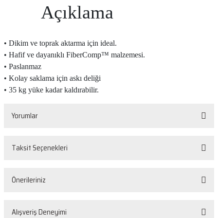
Açıklama
• Dikim ve toprak aktarma için ideal.
• Hafif ve dayanıklı FiberComp™ malzemesi.
• Paslanmaz
• Kolay saklama için askı deliği
• 35 kg yüke kadar kaldırabilir.
Yorumlar
Taksit Seçenekleri
Bu ürüne ilk yorumu siz yapın!
Önerileriniz
Yorum Yaz
Bu ürünün fiyat bilgisi, resim, ürün açıklamalarında ve diğer konularda
Alışveriş Deneyimi