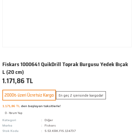
Fiskars 1000641 QuikDrill Toprak Burgusu Yedek Bıçak
L (20 cm)
1.171,86 TL
2000₺ üzeri Ücretsiz Kargo
En geç 2 içerisinde kargoda!
1.171,86 TL
den başlayan taksitlerle!
0 - Yorum Yap
Kategori
Diğer
Marka
Fiskars
Stok Kodu
S.53.KRK.FIS.134737