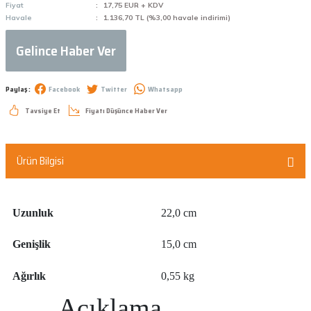
Fiyat
17,75 EUR + KDV
Havale
1.136,70 TL (%3,00 havale indirimi)
Gelince Haber Ver
Paylaş :
Facebook
Twitter
Whatsapp
Tavsiye Et
Fiyatı Düşünce Haber Ver
Ürün Bilgisi
Uzunluk
22,0 cm
Genişlik
15,0 cm
Ağırlık
0,55 kg
Açıklama