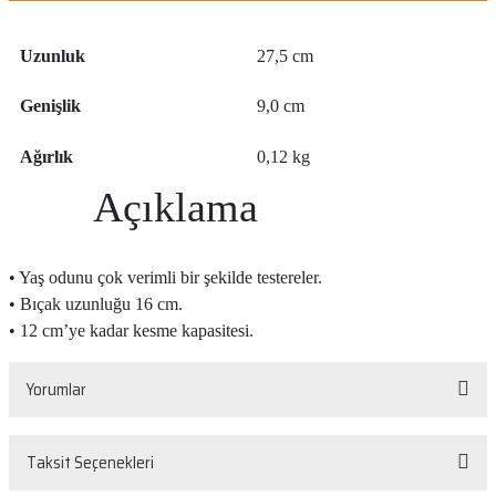
nlar
Silikon ve Köpük Tabancaları
Uzunluk
27,5 cm
ları
Testereler
Genişlik
9,0 cm
arı
ler
Tornavida ve Kontrol Kalemleri
Ağırlık
0,12 kg
Usta El Aletleri
Açıklama
sesuarları
• Yaş odunu çok verimli bir şekilde testereler.
• Bıçak uzunluğu 16 cm.
• 12 cm’ye kadar kesme kapasitesi.
Yorumlar
akneleri
ları
Taksit Seçenekleri
Bu ürüne ilk yorumu siz yapın!