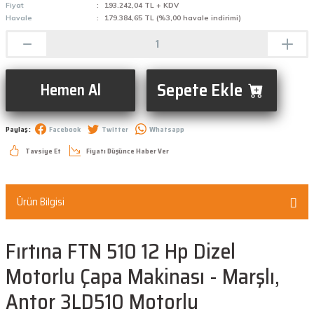
Fiyat
193.242,04 TL + KDV
Havale
179.384,65 TL (%3,00 havale indirimi)
Sepete Ekle
Hemen Al
Paylaş :
Facebook
Twitter
Whatsapp
Tavsiye Et
Fiyatı Düşünce Haber Ver
Ürün Bilgisi
Fırtına FTN 510 12 Hp Dizel
Motorlu Çapa Makinası - Marşlı,
Antor 3LD510 Motorlu