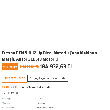
Fırtına FTN 510 12 Hp Dizel Motorlu Çapa Makinası -
Marşlı, Antor 3LD510 Motorlu
184.932,63 TL
212.566,24 TL
%13 indirim
Ücretsiz Kargo
En geç 2 içerisinde kargoda!
19.109,70 TL
den başlayan taksitlerle!
0 - Yorum Yap
Kategori
Dizel
Marka
Fırtına
Stok Kodu
8680640084602