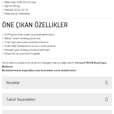
✅ Motor Yağı: 20W-50 (1.5 Litre)
✅ Ağırlık: 195 kg
✅ Tekerlek: 6.00 x 12 / 13
✅ Paket İçeriği: Tekerlekler
ÖNE ÇIKAN ÖZELLİKLER
✅ 12 HP güçlü Antor motor ile yüksek performans
✅ Marşlı sistem ile kolay çalıştırma
✅ 3 ileri 1 geri şanzıman ile esnek kullanım
✅ Dizel motor ile ekonomik ve uzun süreli çalışma
✅ Kompakt yapı ile kolay manevra kabiliyeti
✅ Dayanıklı ve uzun ömürlü gövde
Tarım işlerinizi daha hızlı ve verimli hale getirmek için doğru tercih:
Fırtına FTN 510 Dizel Çapa
Makinası
.
Bu ürünü hemen hepnalbur.com üzerinden satın alabilirsiniz!
Yorumlar
Taksit Seçenekleri
Bu ürüne ilk yorumu siz yapın!