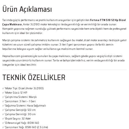
Ürün Açıklaması
Tarımda güçlü performans ve pratik kullanım arayanlar için geliştirilen
Fırtına FTN 510 12 Hp Dizel
Çapa Makinası
, Antor 3LD510 motor teknolojisi ile dayanıklılığı ve verimliliği bir arada sunar.
Kompakt yapısına rağmen sunduğu yüksek performans sayesinde hem orta ölçekli hem de profesyonel
kullanım için ideal bir çözümdür.
Marşlı çalışma sistemi ile zahmetsiz kullanım sağlayan bu model, dizel motor avantajı ile düşük yakıt
tüketimi ve uzun süreli çalışma imkânı sunar. 3 ileri 1 geri şanzıman yapısı ile farklı zemin
koşullarına kolayca uyum sağlar ve kullanıcıya maksimum kontrol sunar.
Hepnalbur.com güvencesiyle sunulan bu çapa makinası, sağlam gövde yapısı ve güçlü dişli sistemi
sayesinde uzun ömürlü kullanım sunar. Tarla ve bahçe işlerinde hız, verim ve dayanıklılığı bir arada
isteyenler için ideal tercihtir.
TEKNİK ÖZELLİKLER
✅ Motor Tipi: Dizel (Antor 3LD510)
✅ Motor Gücü: 12 HP
✅ Çalıştırma Sistemi: Marşlı
✅ Şanzıman: 3 İleri – 1 Geri
✅ Soğutma Sistemi: Hava Soğutmalı
✅ Çalışma Genişliği: 122 cm
✅ Çalışma Derinliği: 30 cm
✅ Bıçak Sayısı: 32 Adet
✅ Diferansiyel Yağı: 80W-140
✅ Şanzıman Yağı: 85W-140 (2.5 Litre)