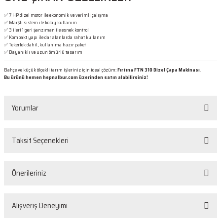
✅ 7 HP dizel motor ile ekonomik ve verimli çalışma
✅ Marşlı sistem ile kolay kullanım
✅ 3 ileri 1 geri şanzıman ile esnek kontrol
✅ Kompakt yapı ile dar alanlarda rahat kullanım
✅ Tekerlek dahil, kullanıma hazır paket
✅ Dayanıklı ve uzun ömürlü tasarım
Bahçe ve küçük ölçekli tarım işleriniz için ideal çözüm:
Fırtına FTN 310 Dizel Çapa Makinası
.
Bu ürünü hemen hepnalbur.com üzerinden satın alabilirsiniz!
Yorumlar
Taksit Seçenekleri
Bu ürüne ilk yorumu siz yapın!
Önerileriniz
Yorum Yaz
Bu ürünün fiyat bilgisi, resim, ürün açıklamalarında ve diğer konularda
Alışveriş Deneyimi
yetersiz gördüğünüz noktaları öneri formunu kullanarak tarafımıza