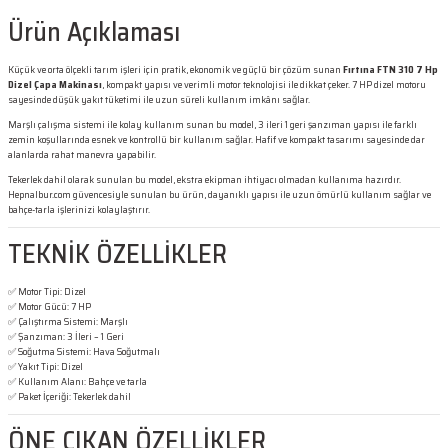
Ürün Açıklaması
Küçük ve orta ölçekli tarım işleri için pratik, ekonomik ve güçlü bir çözüm sunan
Fırtına FTN 310 7 Hp
Dizel Çapa Makinası
, kompakt yapısı ve verimli motor teknolojisi ile dikkat çeker. 7 HP dizel motoru
sayesinde düşük yakıt tüketimi ile uzun süreli kullanım imkânı sağlar.
Marşlı çalışma sistemi ile kolay kullanım sunan bu model, 3 ileri 1 geri şanzıman yapısı ile farklı
zemin koşullarında esnek ve kontrollü bir kullanım sağlar. Hafif ve kompakt tasarımı sayesinde dar
alanlarda rahat manevra yapabilir.
Tekerlek dahil olarak sunulan bu model, ekstra ekipman ihtiyacı olmadan kullanıma hazırdır.
Hepnalbur.com güvencesiyle sunulan bu ürün, dayanıklı yapısı ile uzun ömürlü kullanım sağlar ve
bahçe-tarla işlerinizi kolaylaştırır.
TEKNİK ÖZELLİKLER
✅ Motor Tipi: Dizel
✅ Motor Gücü: 7 HP
✅ Çalıştırma Sistemi: Marşlı
✅ Şanzıman: 3 İleri – 1 Geri
✅ Soğutma Sistemi: Hava Soğutmalı
✅ Yakıt Tipi: Dizel
✅ Kullanım Alanı: Bahçe ve tarla
✅ Paket İçeriği: Tekerlek dahil
ÖNE ÇIKAN ÖZELLİKLER