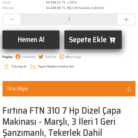
Fiyat
69.384,22 TL + KDV
Havale
64.408,68 TL (%3,00 havale indirimi)
Sepete Ekle
Hemen Al
Paylaş :
Facebook
Twitter
Whatsapp
Tavsiye Et
Fiyatı Düşünce Haber Ver
Ürün Bilgisi
Fırtına FTN 310 7 Hp Dizel Çapa
Makinası - Marşlı, 3 İleri 1 Geri
Şanzımanlı, Tekerlek Dahil