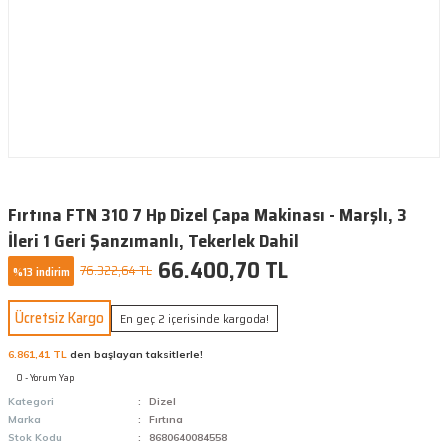
Fırtına FTN 310 7 Hp Dizel Çapa Makinası - Marşlı, 3
İleri 1 Geri Şanzımanlı, Tekerlek Dahil
66.400,70 TL
76.322,64 TL
%13 indirim
Ücretsiz Kargo
En geç 2 içerisinde kargoda!
6.861,41 TL
den başlayan taksitlerle!
0 - Yorum Yap
Kategori
Dizel
Marka
Fırtına
Stok Kodu
8680640084558