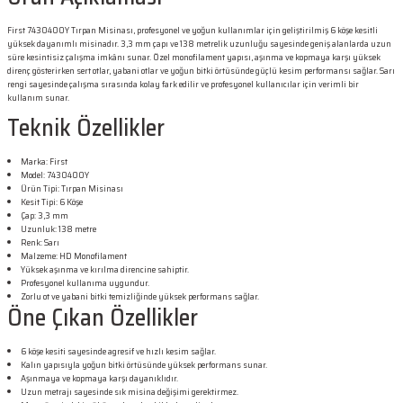
First 7430400Y Tırpan Misinası, profesyonel ve yoğun kullanımlar için geliştirilmiş 6 köşe kesitli
yüksek dayanımlı misinadır. 3,3 mm çapı ve 138 metrelik uzunluğu sayesinde geniş alanlarda uzun
süre kesintisiz çalışma imkânı sunar. Özel monofilament yapısı, aşınma ve kopmaya karşı yüksek
direnç gösterirken sert otlar, yabani otlar ve yoğun bitki örtüsünde güçlü kesim performansı sağlar. Sarı
rengi sayesinde çalışma sırasında kolay fark edilir ve profesyonel kullanıcılar için verimli bir
kullanım sunar.
Teknik Özellikler
Marka: First
Model: 7430400Y
Ürün Tipi: Tırpan Misinası
Kesit Tipi: 6 Köşe
Çap: 3,3 mm
Uzunluk: 138 metre
Renk: Sarı
Malzeme: HD Monofilament
Yüksek aşınma ve kırılma direncine sahiptir.
Profesyonel kullanıma uygundur.
Zorlu ot ve yabani bitki temizliğinde yüksek performans sağlar.
Öne Çıkan Özellikler
6 köşe kesiti sayesinde agresif ve hızlı kesim sağlar.
Kalın yapısıyla yoğun bitki örtüsünde yüksek performans sunar.
Aşınmaya ve kopmaya karşı dayanıklıdır.
Uzun metrajı sayesinde sık misina değişimi gerektirmez.