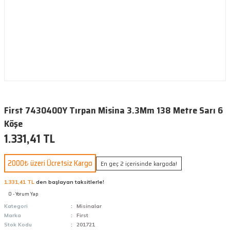
First 7430400Y Tırpan Misina 3.3Mm 138 Metre Sarı 6
Köşe
1.331,41 TL
2000₺ üzeri Ücretsiz Kargo
En geç 2 içerisinde kargoda!
1.331,41 TL
den başlayan taksitlerle!
0 - Yorum Yap
Kategori
Misinalar
Marka
First
Stok Kodu
201721