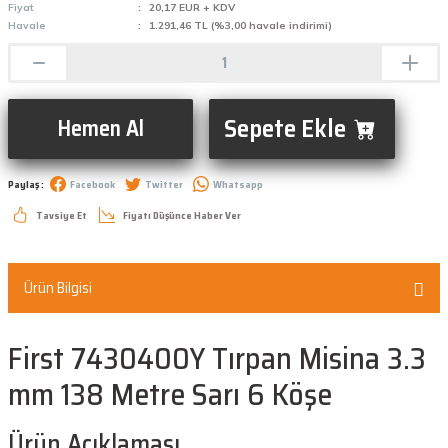
Fiyat
20,17 EUR + KDV
Havale
1.291,46 TL (%3,00 havale indirimi)
Sepete Ekle
Hemen Al
Paylaş :
Facebook
Twitter
Whatsapp
Tavsiye Et
Fiyatı Düşünce Haber Ver
Ürün Bilgisi
First 7430400Y Tırpan Misina 3.3
mm 138 Metre Sarı 6 Köşe
Ürün Açıklaması