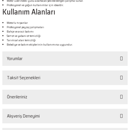
Motor üzerindeki yükü azaltacak şekilde dengeli çalışma sunar.
Profesyonel ve yoğun kullanımlar için idealdir.
Kullanım Alanları
Motorlu tırpanlar
Profesyonel peyzaj çalışmaları
Bahçe ve arazi bakımı
Sert ot ve yabani ot temizliği
Tarımsal alan temizliği
Belediye ve bakım ekiplerinin kullanımına uygundur.
Yorumlar
Taksit Seçenekleri
Bu ürüne ilk yorumu siz yapın!
Önerileriniz
Yorum Yaz
Bu ürünün fiyat bilgisi, resim, ürün açıklamalarında ve diğer konularda
Alışveriş Deneyimi
yetersiz gördüğünüz noktaları öneri formunu kullanarak tarafımıza
iletebilirsiniz.