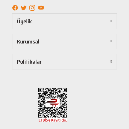
elde edebilirsiniz.
Kolay ve Hızlı Alışveriş Deneyimi
Üyelik
Hepnalbur.com, kullanıcı dostu arayüzü sayesinde alışverişi keyifli bir deneyime
dönüştürür. Ürünleri kategorilere göre sıralayabilir, arama kutusunu kullanarak
istediğiniz ürünü anında bulabilirsiniz. Ayrıca ürün sayfalarımızda detaylı açıklamalar ve
Kurumsal
ürün özellikleri yer alır, böylece tercih etmek istediğiniz ürün hakkında tüm bilgilere
kolayca ulaşabilirsiniz. Tek tıkla sepetinize ekleyebilir, güvenli ödeme yöntemlerimizle
hızlıca siparişinizi tamamlayabilirsiniz.
Hızlı Kargo ve Güvenilir Teslimat
Politikalar
Hepnalbur.com olarak müşterilerimize en hızlı şekilde ürünlerini ulaştırmak için özenle
çalışıyoruz. Siparişleriniz en kısa sürede paketlenir ve güvenilir kargo şirketleriyle
adresinize gönderilir. Böylece uzun süre beklemek zorunda kalmadan, ihtiyacınız olan
ürünlere kavuşabilirsiniz.
Müşteri Destek Hattı ile İletişim
Herhangi bir soru, öneri veya şikayetiniz için müşteri destek ekibimiz her zaman
hizmetinizdedir. İletişim sayfamız üzerinden bize ulaşabilir veya canlı destek
hattımızdan anında yardım alabilirsiniz. Siz değerli müşterilerimizin memnuniyeti, en
büyük önceliğimizdir.