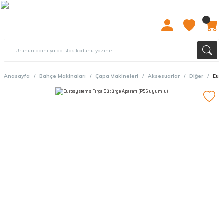
2000 TL ÜZERİ ÜCRETSIZ KARGO
Anasayfa
Bahçe Makinaları
Çapa Makineleri
Aksesuarlar
Diğer
Eur