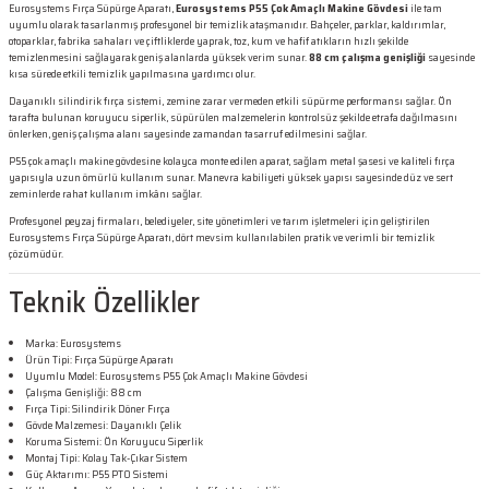
Eurosystems Fırça Süpürge Aparatı,
Eurosystems P55 Çok Amaçlı Makine Gövdesi
ile tam
uyumlu olarak tasarlanmış profesyonel bir temizlik ataşmanıdır. Bahçeler, parklar, kaldırımlar,
otoparklar, fabrika sahaları ve çiftliklerde yaprak, toz, kum ve hafif atıkların hızlı şekilde
temizlenmesini sağlayarak geniş alanlarda yüksek verim sunar.
88 cm çalışma genişliği
sayesinde
kısa sürede etkili temizlik yapılmasına yardımcı olur.
Dayanıklı silindirik fırça sistemi, zemine zarar vermeden etkili süpürme performansı sağlar. Ön
tarafta bulunan koruyucu siperlik, süpürülen malzemelerin kontrolsüz şekilde etrafa dağılmasını
önlerken, geniş çalışma alanı sayesinde zamandan tasarruf edilmesini sağlar.
P55 çok amaçlı makine gövdesine kolayca monte edilen aparat, sağlam metal şasesi ve kaliteli fırça
yapısıyla uzun ömürlü kullanım sunar. Manevra kabiliyeti yüksek yapısı sayesinde düz ve sert
zeminlerde rahat kullanım imkânı sağlar.
Profesyonel peyzaj firmaları, belediyeler, site yönetimleri ve tarım işletmeleri için geliştirilen
Eurosystems Fırça Süpürge Aparatı, dört mevsim kullanılabilen pratik ve verimli bir temizlik
çözümüdür.
Teknik Özellikler
Marka: Eurosystems
Ürün Tipi: Fırça Süpürge Aparatı
Uyumlu Model: Eurosystems P55 Çok Amaçlı Makine Gövdesi
Çalışma Genişliği: 88 cm
Fırça Tipi: Silindirik Döner Fırça
Gövde Malzemesi: Dayanıklı Çelik
Koruma Sistemi: Ön Koruyucu Siperlik
Montaj Tipi: Kolay Tak-Çıkar Sistem
Güç Aktarımı: P55 PTO Sistemi