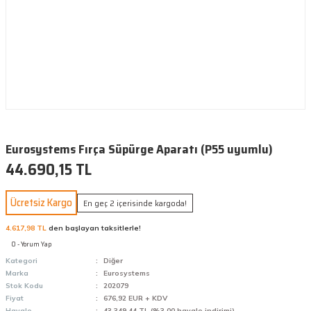
Eurosystems Fırça Süpürge Aparatı (P55 uyumlu)
44.690,15 TL
Ücretsiz Kargo
En geç 2 içerisinde kargoda!
4.617,98 TL
den başlayan taksitlerle!
0 - Yorum Yap
Kategori
Diğer
Marka
Eurosystems
Stok Kodu
202079
Fiyat
676,92 EUR + KDV
Havale
43.349,44 TL (%3,00 havale indirimi)