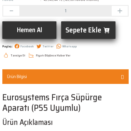
Sepete Ekle
Hemen Al
Paylaş :
Facebook
Twitter
Whatsapp
Tavsiye Et
Fiyatı Düşünce Haber Ver
Ürün Bilgisi
Eurosystems Fırça Süpürge
Aparatı (P55 Uyumlu)
Ürün Açıklaması