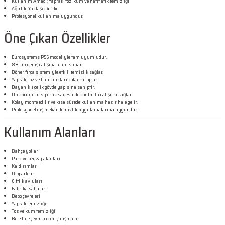
Kullanım Amacı: Yaprak, toz, kum ve hafif atık temizliği
Ağırlık: Yaklaşık 40 kg
Profesyonel kullanıma uygundur.
Öne Çıkan Özellikler
Eurosystems P55 modeliyle tam uyumludur.
88 cm geniş çalışma alanı sunar.
Döner fırça sistemiyle etkili temizlik sağlar.
Yaprak, toz ve hafif atıkları kolayca toplar.
Dayanıklı çelik gövde yapısına sahiptir.
Ön koruyucu siperlik sayesinde kontrollü çalışma sağlar.
Kolay monte edilir ve kısa sürede kullanıma hazır hale gelir.
Profesyonel dış mekân temizlik uygulamalarına uygundur.
Kullanım Alanları
Bahçe yolları
Park ve peyzaj alanları
Kaldırımlar
Otoparklar
Çiftlik avluları
Fabrika sahaları
Depo çevreleri
Yaprak temizliği
Toz ve kum temizliği
Belediye çevre bakım çalışmaları