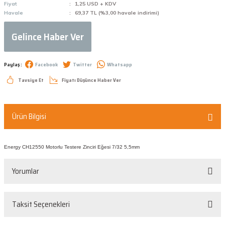
Fiyat
1,25 USD + KDV
Havale
69,37 TL (%3,00 havale indirimi)
Gelince Haber Ver
Paylaş :
Facebook
Twitter
Whatsapp
Tavsiye Et
Fiyatı Düşünce Haber Ver
Ürün Bilgisi
Energy CH12550 Motorlu Testere Zinciri Eğesi 7/32 5,5mm
Yorumlar
Taksit Seçenekleri
Bu ürüne ilk yorumu siz yapın!