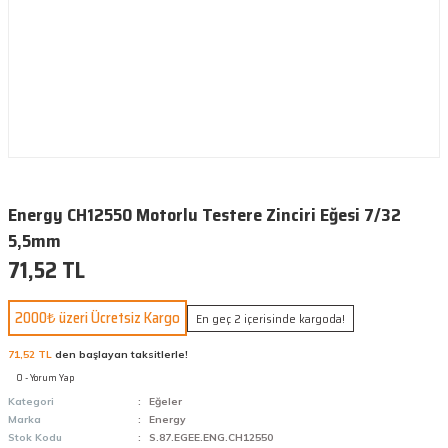
Energy CH12550 Motorlu Testere Zinciri Eğesi 7/32
5,5mm
71,52 TL
2000₺ üzeri Ücretsiz Kargo
En geç 2 içerisinde kargoda!
71,52 TL
den başlayan taksitlerle!
0 - Yorum Yap
Kategori
Eğeler
Marka
Energy
Stok Kodu
S.87.EGEE.ENG.CH12550