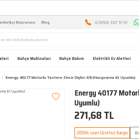
2000 TL ÜZERİ ÜCRETSIZ KARG
0 (850) 307 51 51
edarikçi Başvurusu
Blog
eleri
Bahçe Makinaları
Bahçe Bakım
Elektrikli Ev Aletleri
Energy 40177 Motorlu Testere Zincir Dişlisi 3/8 (Husqvarna 61 Uyumlu)
Energy 40177 Motorlu
Uyumlu)
271,68 TL
2000₺ üzeri Ücretsiz Kargo
En