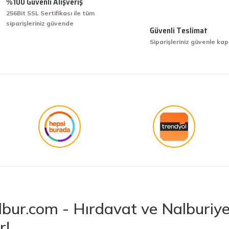
%100 Güvenli Alışveriş
256Bit SSL Sertifikası ile tüm
siparişleriniz güvende
işini hakkıyla yapmak diye buna derim.
Güvenli Teslimat
Siparişleriniz güvenle kap
işini hakkıyla yapmak diye buna derim.
Gönder
bur.com - Hırdavat ve Nalburiye 
r!