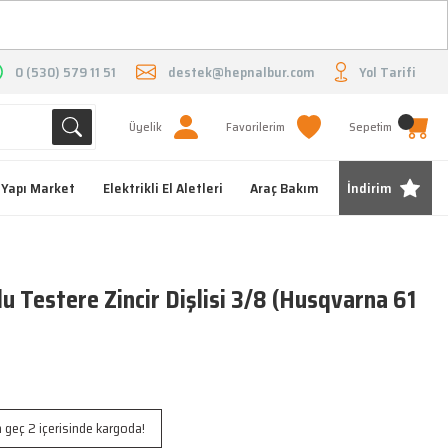
O
0 (530) 579 11 51
destek@hepnalbur.com
Yol Tarifi
Üyelik
Favorilerim
Sepetim
Yapı Market
Elektrikli El Aletleri
Araç Bakım
İndirim
 Testere Zincir Dişlisi 3/8 (Husqvarna 61
 geç 2 içerisinde kargoda!