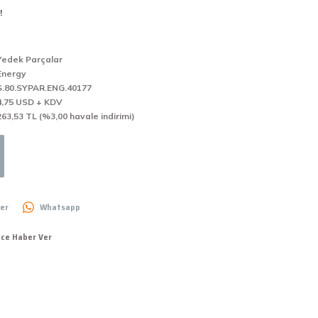
!
Yedek Parçalar
Energy
S.80.SYPAR.ENG.40177
4,75 USD + KDV
263,53 TL (%3,00 havale indirimi)
er
Whatsapp
nce Haber Ver