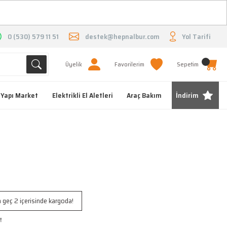
O
0 (530) 579 11 51
destek@hepnalbur.com
Yol Tarifi
Üyelik
Favorilerim
Sepetim
Yapı Market
Elektrikli El Aletleri
Araç Bakım
İndirim
 geç 2 içerisinde kargoda!
!