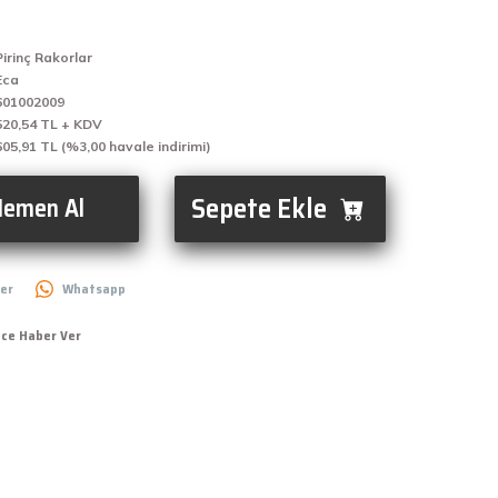
Pirinç Rakorlar
Eca
601002009
520,54 TL + KDV
605,91 TL (%3,00 havale indirimi)
Sepete Ekle
emen Al
er
Whatsapp
nce Haber Ver