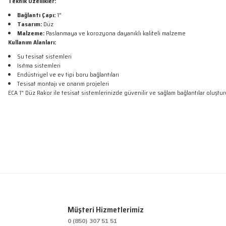
Teknik Özellikler:
Bağlantı Çapı:
1"
Tasarım:
Düz
Malzeme:
Paslanmaya ve korozyona dayanıklı kaliteli malzeme
Kullanım Alanları:
Su tesisat sistemleri
Isıtma sistemleri
Endüstriyel ve ev tipi boru bağlantıları
Tesisat montajı ve onarım projeleri
ECA 1" Düz Rakor ile tesisat sistemlerinizde güvenilir ve sağlam bağlantılar oluşt
Bu ürünün fiyat bilgisi, resim, ürün açıklamalarında ve diğer konularda yetersiz
Sorunsuz
Görüş ve önerileriniz için teşekkür ederiz.
O... D... | 26/05/2026
Ürün resmi kalitesiz, bozuk veya görüntülenemiyor.
Ürün korunaklı ve çalışır vaziyetteydi. Bir problem yaşamadım.
Ürün açıklamasında eksik bilgiler bulunuyor.
mehmet sert | 13/02/2026
Müşteri Hizmetlerimiz
Ürün bilgilerinde hatalar bulunuyor.
0 (850) 307 51 51
Ürün fiyatı diğer sitelerden daha pahalı.