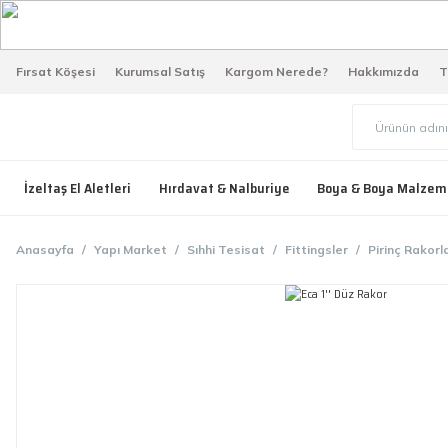
Fırsat Köşesi
Kurumsal Satış
Kargom Nerede?
Hakkımızda
T
İzeltaş El Aletleri
Hırdavat & Nalburiye
Boya & Boya Malzem
Anasayfa
Yapı Market
Sıhhi Tesisat
Fittingsler
Pirinç Rakorl