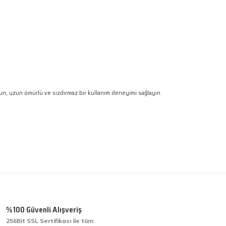
urun, uzun ömürlü ve sızdırmaz bir kullanım deneyimi sağlayın.
 gördüğünüz noktaları öneri formunu kullanarak tarafımıza iletebilirsiniz.
Ürün hakkında henüz soru sorulmamış.
Bu ürüne ilk yorumu siz yapın!
Yorum Yaz
Soru Sor
%100 Güvenli Alışveriş
256Bit SSL Sertifikası ile tüm