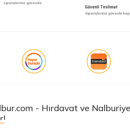
siparişleriniz güvende
işini hakkıyla yapmak diye buna derim.
Güvenli Teslimat
Siparişleriniz güvenle kap
işini hakkıyla yapmak diye buna derim.
Gönder
bur.com - Hırdavat ve Nalburiye 
r!