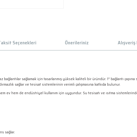
aksit Seçenekleri
Önerileriniz
Alışveriş
az bağlantılar sağlamak için tasarlanmış yüksek kaliteli bir üründür. 1" bağlantı çapı
ırmazlık sağlar ve tesisat sistemlerinin verimli çalışmasına katkıda bulunur.
em ev hem de endüstriyel kullanım için uygundur. Su tesisatı ve ısıtma sistemlerinde
s sağlar.