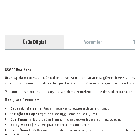
Ürün Bilgisi
Yorumlar
T
ECA 1" Düz Rakor
Ürün Açıklaması:
ECA 1" Düz Rakor, su ve ısıtma tesisatlarında güvenilir ve sızdırm
sunar. Düz tasarımı, boruların düzgün bir şekilde bağlanmasına yardımcı olarak sızd
Paslanmaya ve korozyona karşı dayanıklı malzemelerden üretilmiş olan bu rakor, h
Öne Çıkan Özellikler:
Dayanıklı Malzeme:
Paslanmaya ve korozyona dayanıklı yapı.
1" Bağlantı Çapı:
Çeşitli tesisat uygulamaları ile uyumlu.
Düz Tasarım:
Boru bağlantıları için ideal, güvenli ve sızdırmaz çözüm.
Kolay Montaj:
Hızlı ve pratik montaj imkanı sunar.
Uzun Ömürlü Kullanım:
Dayanıklı malzemesi sayesinde uzun ömürlü performan