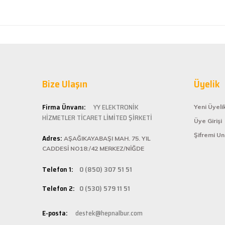
Hepnalbur.com, ge
ürünü kolaylıkla
Dürüst işletme. Tekrar alışveriş yaparım
kategoride hizme
Serkan Ergün | 23/03/2025
sahiptir.
Kaliteli
İlk kez alışveriş yaptım. Ürünler hızlı ve sağlam geldi.
Hepnalbur.com ol
G... S... | 26/01/2025
Bize Ulaşın
alışveriş deneyi
Üyelik
ömürlü kullanım 
Şarjlı testerem için tam uydu
Kolay ve
Firma Ünvanı:
YY ELEKTRONİK
Yeni Üyeli
ü... ş... | 22/01/2025
HİZMETLER TİCARET LİMİTED ŞİRKETİ
Üye Girişi
Hepnalbur.com, k
Şifremi U
Adres:
istediğiniz ürünü
AŞAĞIKAYABAŞI MAH. 75. YIL
Deneyimini Paylaş
bilgilere kolayca
CADDESİ NO18:/42 MERKEZ/NİĞDE
Hızlı Ka
Telefon 1:
0 (850) 307 51 51
Hepnalbur.com ola
Telefon 2:
0 (530) 579 11 51
adresinize gönde
Müşteri 
E-posta:
destek@hepnalbur.com