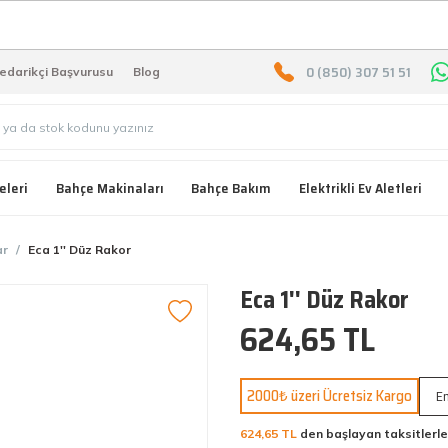
2000 TL ÜZERİ ÜCRETSIZ KARG
0 (850) 307 51 51
edarikçi Başvurusu
Blog
eleri
Bahçe Makinaları
Bahçe Bakım
Elektrikli Ev Aletleri
ar
Eca 1'' Düz Rakor
Eca 1'' Düz Rakor
624,65 TL
2000₺ üzeri Ücretsiz Kargo
En
624,65 TL
den başlayan taksitlerle