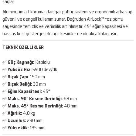
sağlar.
Alüminyum alt koruma, damgalı pabuç sistemi ve ergonomik arka sap,
güvenli ve dengeli kullanım sunar. Doğrudan AirLock™ toz portu
sayesinde temizlik ve verimlilik artırılmıştır. 45° eğim kapasitesi ve
hassas kerf göstergesi ile açılı kesimler de oldukça kolaylaşır.
TEKNİK ÖZELLİKLER
✅
Güç Kaynağı:
Kablolu
✅
Yüksüz Hız:
5500 dev/dk
✅
Bıçak Çapı
: 190 mm
✅
Bıçak Deliği:
30 mm
✅
Eğim Kapasitesi:
45°
✅
Maks. 90° Kesme Derinliği:
68 mm
✅
Maks. 45° Kesme Derinliği:
48 mm
✅
Ağırlık:
4.0 kg
✅
Uzunluk:
290 mm
✅
Yükseklik:
185 mm