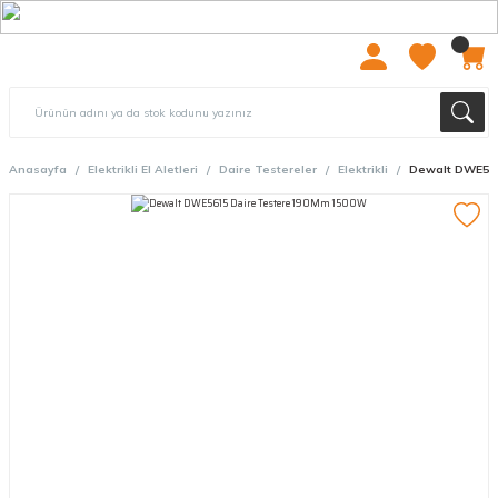
2000 TL ÜZERİ ÜCRETSIZ KARGO
Anasayfa
Elektrikli El Aletleri
Daire Testereler
Elektrikli
Dewalt DWE561