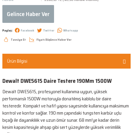
Gelince Haber Ver
Paylaş :
Facebook
Twitter
Whatsapp
Tavsiye Et
Fiyatı Düşünce Haber Ver
Ürün Bilgisi
Dewalt DWE5615 Daire Testere 190Mm 1500W
Dewalt DWE5615, profesyonel kullanıma uygun, yüksek
performanslı 1500W motoruyla donatılmış kablolu bir daire
testeredir. Kompakt ve hafif yapısı sayesinde kullanıcıya maksimum
kontrol ve konfor sağlar. 190 mm çapındaki tungsten karbür uçlu
bıçağı ile dayanıklılık ve uzun ömür sunar. 68 mm'ye kadar derin
kesim kapasitesiyle ahşap gibi sert yüzeylerde yüksek verimlilik