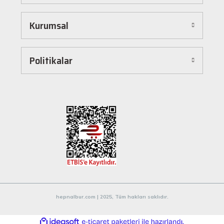
dönüştürür. Ürünleri kategorilere göre sıralayabilir, arama kutusunu kullanarak
istediğiniz ürünü anında bulabilirsiniz. Ayrıca ürün sayfalarımızda detaylı açıklamalar ve
Kurumsal
ürün özellikleri yer alır, böylece tercih etmek istediğiniz ürün hakkında tüm bilgilere
kolayca ulaşabilirsiniz. Tek tıkla sepetinize ekleyebilir, güvenli ödeme yöntemlerimizle
hızlıca siparişinizi tamamlayabilirsiniz.
Hızlı Kargo ve Güvenilir Teslimat
Politikalar
Hepnalbur.com olarak müşterilerimize en hızlı şekilde ürünlerini ulaştırmak için özenle
çalışıyoruz. Siparişleriniz en kısa sürede paketlenir ve güvenilir kargo şirketleriyle
adresinize gönderilir. Böylece uzun süre beklemek zorunda kalmadan, ihtiyacınız olan
ürünlere kavuşabilirsiniz.
Müşteri Destek Hattı ile İletişim
Herhangi bir soru, öneri veya şikayetiniz için müşteri destek ekibimiz her zaman
hizmetinizdedir. İletişim sayfamız üzerinden bize ulaşabilir veya canlı destek
hattımızdan anında yardım alabilirsiniz. Siz değerli müşterilerimizin memnuniyeti, en
büyük önceliğimizdir.
Evinizin ve işyerinizin ihtiyaçları için kaliteli hırdavat ve nalburiye ürünleri arıyorsanız
Hepnalbur.com'a göz atmayı unutmayın! Sitemizdeki geniş ürün yelpazesi, uygun fiyatlar
hepnalbur.com | 2025, Tüm hakları saklıdır.
ve güvenilir alışveriş deneyimiyle ihtiyaçlarınızı karşılamak için buradayız.
ideasoft
ile
e-