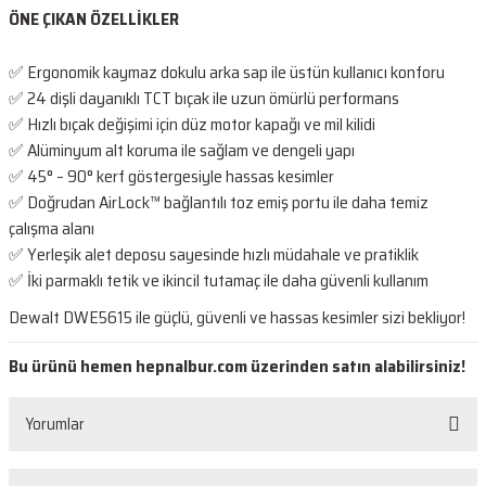
ÖNE ÇIKAN ÖZELLİKLER
✅ Ergonomik kaymaz dokulu arka sap ile üstün kullanıcı konforu
✅ 24 dişli dayanıklı TCT bıçak ile uzun ömürlü performans
✅ Hızlı bıçak değişimi için düz motor kapağı ve mil kilidi
✅ Alüminyum alt koruma ile sağlam ve dengeli yapı
✅ 45° – 90° kerf göstergesiyle hassas kesimler
✅ Doğrudan AirLock™ bağlantılı toz emiş portu ile daha temiz
çalışma alanı
✅ Yerleşik alet deposu sayesinde hızlı müdahale ve pratiklik
✅ İki parmaklı tetik ve ikincil tutamaç ile daha güvenli kullanım
Dewalt DWE5615 ile güçlü, güvenli ve hassas kesimler sizi bekliyor!
Bu ürünü hemen hepnalbur.com üzerinden satın alabilirsiniz!
Yorumlar