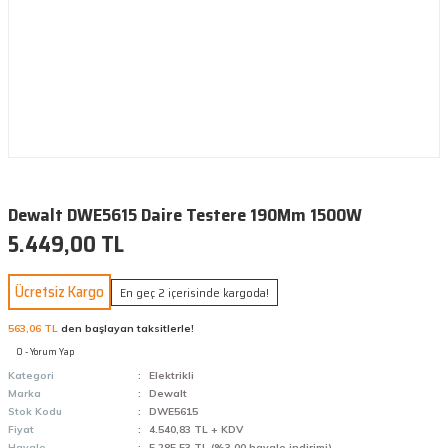
Dewalt DWE5615 Daire Testere 190Mm 1500W
5.449,00 TL
Ücretsiz Kargo
En geç 2 içerisinde kargoda!
563,06 TL
den başlayan taksitlerle!
0 - Yorum Yap
Kategori
Elektrikli
Marka
Dewalt
Stok Kodu
DWE5615
Fiyat
4.540,83 TL + KDV
Havale
5.285,53 TL (%3,00 havale indirimi)