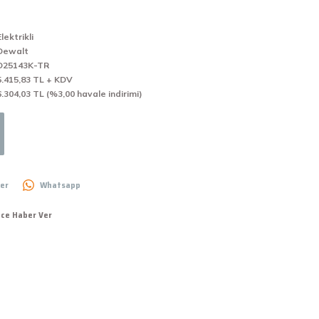
Elektrikli
Dewalt
D25143K-TR
5.415,83 TL + KDV
6.304,03 TL (%3,00 havale indirimi)
er
Whatsapp
nce Haber Ver