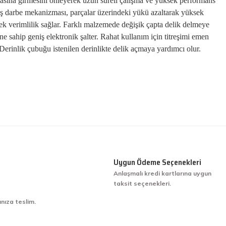
asına girmesini önleyerek uzun süreli çalışma ve yüksek performans
iş darbe mekanizması, parçalar üzerindeki yükü azaltarak yüksek
k verimlilik sağlar. Farklı malzemede değişik çapta delik delmeye
ne sahip geniş elektronik şalter. Rahat kullanım için titreşimi emen
 Derinlik çubuğu istenilen derinlikte delik açmaya yardımcı olur.
Uygun Ödeme Seçenekleri
Anlaşmalı kredi kartlarına uygun
taksit seçenekleri.
ınıza teslim.