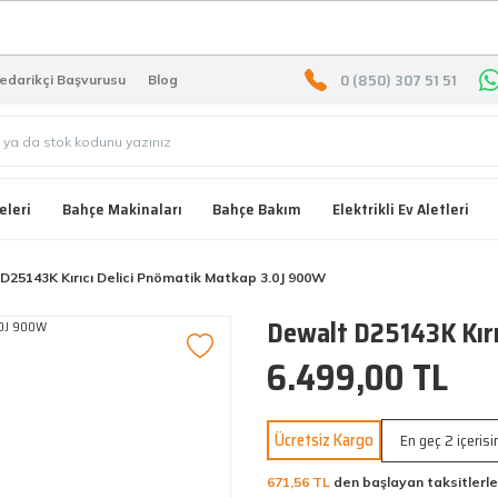
2000 TL ÜZERİ ÜCRETSIZ KARG
0 (850) 307 51 51
edarikçi Başvurusu
Blog
eleri
Bahçe Makinaları
Bahçe Bakım
Elektrikli Ev Aletleri
D25143K Kırıcı Delici Pnömatik Matkap 3.0J 900W
Dewalt D25143K Kırı
6.499,00 TL
Ücretsiz Kargo
En geç 2 içeris
671,56 TL
den başlayan taksitlerle