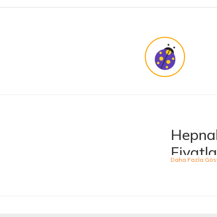
Bir arkadaşımdan tavsiye üzerine ilk defa alış veriş yaptım. İşine sahip çıkmak ve 
harikasınız. paketleme, hızlı teslimat ve güvenirlik ne derseniz var.
KENAN YAZICI | 02/12/2025
Güvenilir site
K... G... | 09/10/2025
Uygun fiyat,kaliteli ürün
Osman Bilge | 20/06/2025
Hepnal
Kalın misina ile uyumlumudur
Fiyatla
Özal Çelik | 05/04/2025
Hepnalbur.com, ge
ürünü kolaylıkla
Dürüst işletme. Tekrar alışveriş yaparım
kategoride hizme
Serkan Ergün | 23/03/2025
sahiptir.