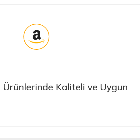
Ürünlerinde Kaliteli ve Uygun
rünler sunan lider bir e-ticaret platformudur. İhtiyacınız olan her türlü
 boya ve boya malzemelerinden otomobil aksesuarlarına kadar birçok
letlerine ve banyo ile mutfak ürünlerine kadar geniş bir ürün yelpazesine