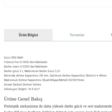
Ürün Bilgisi
Yorumlar
T
Gücü 900 Watt
Yüksüz hızı 0-1450 dev/dakikadır.
Darbe oranı 0-5350 dar/dakikadır.
Darbe gücü 3 J, Maksimum Darbe Gücü 3,2J
Betonda delme kapasitesi 28 mm, Optimum Delme Kapasitesi (Beton) 4-18mm
Maksimum Delme Kapasitesi (Buat/Ahşap/Metal) 65/30/13mm
Kırma/ Darbeli Delme/ Delme
Vibrasyon Değeri: 14.9 m/s²
Ürüne Genel Bakış
Pnömatik mekanizma ile daha yüksek darbe gücü ve sert malzemede y