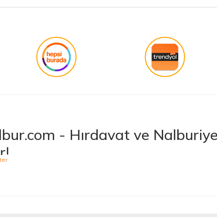
işini hakkıyla yapmak diye buna derim.
Gönder
bur.com - Hırdavat ve Nalburiye 
r!
niş ürün yelpazesiyle hırdavat ve nalburiye sektöründe müşterilerine kaliteli ü
 bulabileceğiniz Hepnalbur.com, elektrikli el aletlerinden bahçe aletlerine,
t vermektedir. Aynı zamanda ısıtma ve soğutma sistemlerinden elektrikli ev a