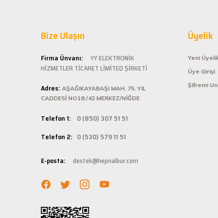
Kaliteli
İlk kez alışveriş yaptım. Ürünler hızlı ve sağlam geldi.
Hepnalbur.com ol
G... S... | 26/01/2025
Bize Ulaşın
alışveriş deneyi
Üyelik
ömürlü kullanım 
Şarjlı testerem için tam uydu
Kolay ve
Firma Ünvanı:
YY ELEKTRONİK
Yeni Üyeli
ü... ş... | 22/01/2025
HİZMETLER TİCARET LİMİTED ŞİRKETİ
Üye Girişi
Hepnalbur.com, k
Şifremi U
Adres:
istediğiniz ürünü
AŞAĞIKAYABAŞI MAH. 75. YIL
Deneyimini Paylaş
bilgilere kolayca
CADDESİ NO18:/42 MERKEZ/NİĞDE
Hızlı Ka
Telefon 1:
0 (850) 307 51 51
Hepnalbur.com ola
Telefon 2:
0 (530) 579 11 51
adresinize gönde
Müşteri 
E-posta:
destek@hepnalbur.com
Herhangi bir sor
hattımızdan anın
Evinizin ve işyer
fiyatlar ve güven