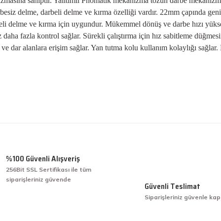
anizmasına sahiptir. Yalıtımlı Pnömatik mekanizma tozun darbe mekanizm
rbesiz delme, darbeli delme ve kırma özelliği vardır. 22mm çapında gen
rbeli delme ve kırma için uygundur. Mükemmel dönüş ve darbe hızı yükse
daha fazla kontrol sağlar. Sürekli çalıştırma için hız sabitleme düğmesi
ve dar alanlara erişim sağlar. Yan tutma kolu kullanım kolaylığı sağlar.
 gördüğünüz noktaları öneri formunu kullanarak tarafımıza iletebilirsiniz.
Ürün hakkında henüz soru sorulmamış.
Bu ürüne ilk yorumu siz yapın!
Yorum Yaz
Soru Sor
%100 Güvenli Alışveriş
256Bit SSL Sertifikası ile tüm
siparişleriniz güvende
işini hakkıyla yapmak diye buna derim.
Güvenli Teslimat
Siparişleriniz güvenle kap