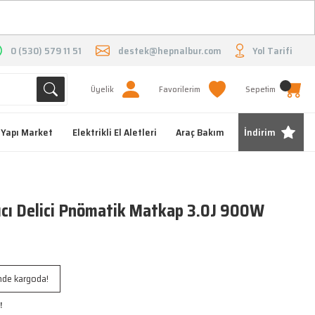
O
0 (530) 579 11 51
destek@hepnalbur.com
Yol Tarifi
Üyelik
Favorilerim
Sepetim
Yapı Market
Elektrikli El Aletleri
Araç Bakım
İndirim
cı Delici Pnömatik Matkap 3.0J 900W
inde kargoda!
!