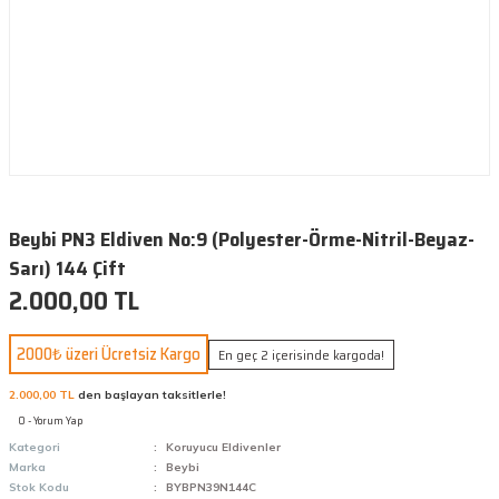
Beybi PN3 Eldiven No:9 (Polyester-Örme-Nitril-Beyaz-
Sarı) 144 Çift
2.000,00 TL
2000₺ üzeri Ücretsiz Kargo
En geç 2 içerisinde kargoda!
2.000,00 TL
den başlayan taksitlerle!
0 - Yorum Yap
Kategori
Koruyucu Eldivenler
Marka
Beybi
Stok Kodu
BYBPN39N144C