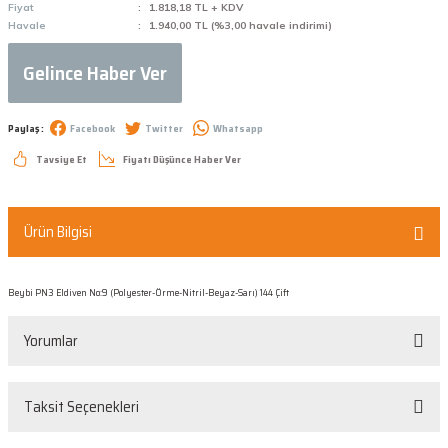
Fiyat
1.818,18 TL + KDV
Havale
1.940,00 TL (%3,00 havale indirimi)
Gelince Haber Ver
Paylaş :
Facebook
Twitter
Whatsapp
Tavsiye Et
Fiyatı Düşünce Haber Ver
Ürün Bilgisi
Beybi PN3 Eldiven No:9 (Polyester-Örme-Nitril-Beyaz-Sarı) 144 Çift
Yorumlar
Taksit Seçenekleri
Bu ürüne ilk yorumu siz yapın!