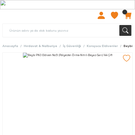
2000 TL ÜZERİ ÜCRETSIZ KARGO
Anasayfa
Hırdavat & Nalburiye
İş Güvenliği
Koruyucu Eldivenler
Beybi P