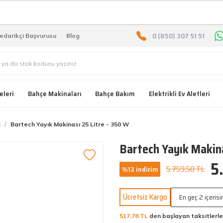
2000 TL ÜZERİ ÜCRETSIZ KARG
0 (850) 307 51 51
edarikçi Başvurusu
Blog
eleri
Bahçe Makinaları
Bahçe Bakım
Elektrikli Ev Aletleri
i
Bartech Yayık Makinası 25 Litre - 350 W
Bartech Yayık Makina
5
5.759,50 TL
%13 indirim
Ücretsiz Kargo
En geç 2 içeris
517,78 TL
den başlayan taksitlerle