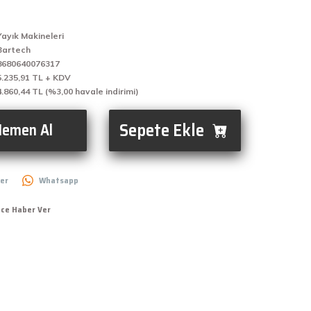
Yayık Makineleri
Bartech
8680640076317
5.235,91 TL + KDV
4.860,44 TL (%3,00 havale indirimi)
Sepete Ekle
emen Al
er
Whatsapp
nce Haber Ver