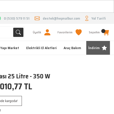
O
0 (530) 579 11 51
destek@hepnalbur.com
Yol Tarifi
Üyelik
Favorilerim
Sepetim
Yapı Market
Elektrikli El Aletleri
Araç Bakım
İndirim
sı 25 Litre - 350 W
.010,77 TL
inde kargoda!
!