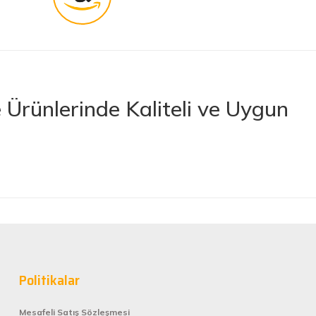
Ürünlerinde Kaliteli ve Uygun
rünler sunan lider bir e-ticaret platformudur. İhtiyacınız olan her türlü
 boya ve boya malzemelerinden otomobil aksesuarlarına kadar birçok
letlerine ve banyo ile mutfak ürünlerine kadar geniş bir ürün yelpazesine
lerimize en kaliteli ürünleri en uygun fiyatlarla sunmaya çalışıyor,
nan tüm ürünler, güvenilir ve tanınmış markaların ürünleri olup uzun
Politikalar
rformans elde edebilirsiniz.
Mesafeli Satış Sözleşmesi