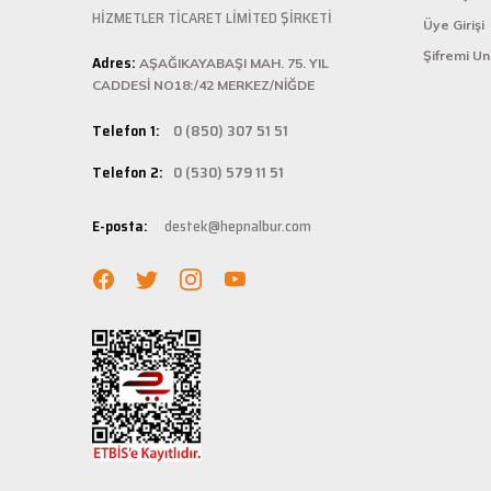
ü... ş... | 22/01/2025
HİZMETLER TİCARET LİMİTED ŞİRKETİ
Üye Girişi
Hepnalbur.com, k
Şifremi U
Adres:
istediğiniz ürünü
AŞAĞIKAYABAŞI MAH. 75. YIL
Deneyimini Paylaş
bilgilere kolayca
CADDESİ NO18:/42 MERKEZ/NİĞDE
Hızlı Ka
Telefon 1:
0 (850) 307 51 51
Hepnalbur.com ola
Telefon 2:
0 (530) 579 11 51
adresinize gönde
Müşteri 
E-posta:
destek@hepnalbur.com
Herhangi bir sor
hattımızdan anın
Evinizin ve işyer
fiyatlar ve güven