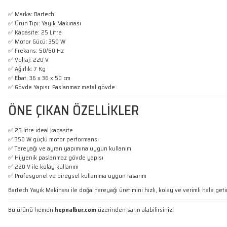
✅ Marka: Bartech
✅ Ürün Tipi: Yayık Makinası
✅ Kapasite: 25 Litre
✅ Motor Gücü: 350 W
✅ Frekans: 50/60 Hz
✅ Voltaj: 220 V
✅ Ağırlık: 7 Kg
✅ Ebat: 36 x 36 x 50 cm
✅ Gövde Yapısı: Paslanmaz metal gövde
ÖNE ÇIKAN ÖZELLİKLER
✅ 25 litre ideal kapasite
✅ 350 W güçlü motor performansı
✅ Tereyağı ve ayran yapımına uygun kullanım
✅ Hijyenik paslanmaz gövde yapısı
✅ 220 V ile kolay kullanım
✅ Profesyonel ve bireysel kullanıma uygun tasarım
Bartech Yayık Makinası ile doğal tereyağı üretimini hızlı, kolay ve verimli hale getir
Bu ürünü hemen
hepnalbur.com
üzerinden satın alabilirsiniz!