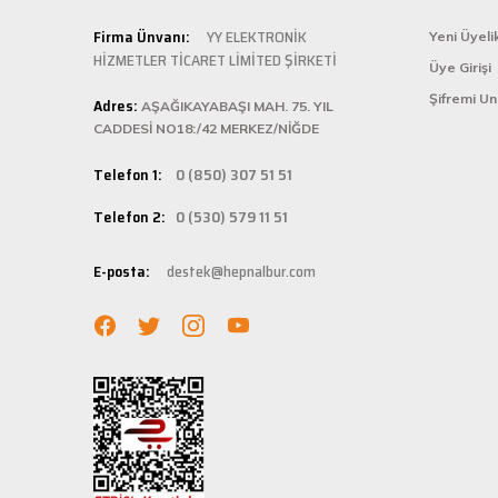
Şarjlı testerem için tam uydu
Kolay ve
Firma Ünvanı:
YY ELEKTRONİK
Yeni Üyeli
ü... ş... | 22/01/2025
HİZMETLER TİCARET LİMİTED ŞİRKETİ
Üye Girişi
Hepnalbur.com, k
Şifremi U
Adres:
istediğiniz ürünü
AŞAĞIKAYABAŞI MAH. 75. YIL
Deneyimini Paylaş
bilgilere kolayca
CADDESİ NO18:/42 MERKEZ/NİĞDE
Hızlı Ka
Telefon 1:
0 (850) 307 51 51
Hepnalbur.com ola
Telefon 2:
0 (530) 579 11 51
adresinize gönde
Müşteri 
E-posta:
destek@hepnalbur.com
Herhangi bir sor
hattımızdan anın
Evinizin ve işyer
fiyatlar ve güven