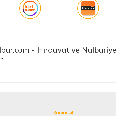
bur.com - Hırdavat ve Nalburiye 
r!
niş ürün yelpazesiyle hırdavat ve nalburiye sektöründe müşterilerine kaliteli ü
 bulabileceğiniz Hepnalbur.com, elektrikli el aletlerinden bahçe aletlerine,
t vermektedir. Aynı zamanda ısıtma ve soğutma sistemlerinden elektrikli ev a
 Ürünler, Güvenilir Alışveriş
arak müşteri memnuniyetini her zaman ön planda tutuyoruz. Siz değerli müşteri
minizi sorunsuz hale getirmek için çaba sarf ediyoruz. Ürün yelpazemizde bulu
Kurumsal
sağlayacak şekilde tasarlanmıştır. Böylece uzun vadeli kullanım ve yüksek pe