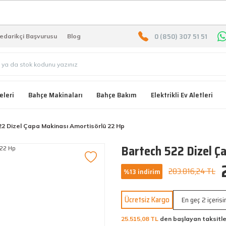
2000 TL ÜZERİ ÜCRETSIZ KARG
0 (850) 307 51 51
edarikçi Başvurusu
Blog
eleri
Bahçe Makinaları
Bahçe Bakım
Elektrikli Ev Aletleri
22 Dizel Çapa Makinası Amortisörlü 22 Hp
Bartech 522 Dizel Ç
283.816,24 TL
%13 indirim
Ücretsiz Kargo
En geç 2 içeris
25.515,08 TL
den başlayan taksitle