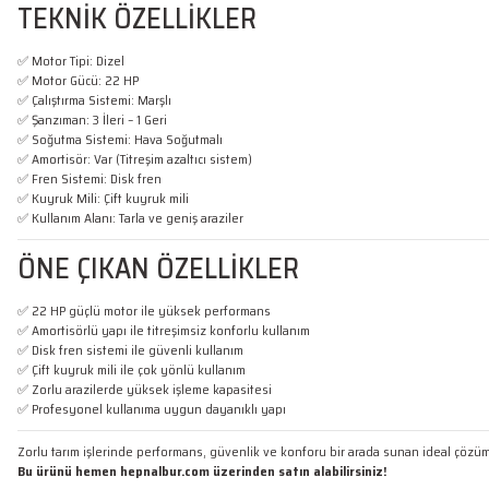
TEKNİK ÖZELLİKLER
✅ Motor Tipi: Dizel
✅ Motor Gücü: 22 HP
✅ Çalıştırma Sistemi: Marşlı
✅ Şanzıman: 3 İleri – 1 Geri
✅ Soğutma Sistemi: Hava Soğutmalı
✅ Amortisör: Var (Titreşim azaltıcı sistem)
✅ Fren Sistemi: Disk fren
✅ Kuyruk Mili: Çift kuyruk mili
✅ Kullanım Alanı: Tarla ve geniş araziler
ÖNE ÇIKAN ÖZELLİKLER
✅ 22 HP güçlü motor ile yüksek performans
✅ Amortisörlü yapı ile titreşimsiz konforlu kullanım
✅ Disk fren sistemi ile güvenli kullanım
✅ Çift kuyruk mili ile çok yönlü kullanım
✅ Zorlu arazilerde yüksek işleme kapasitesi
✅ Profesyonel kullanıma uygun dayanıklı yapı
Zorlu tarım işlerinde performans, güvenlik ve konforu bir arada sunan ideal çözü
Bu ürünü hemen hepnalbur.com üzerinden satın alabilirsiniz!