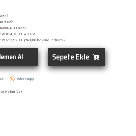
Dizel
Bartech
8680640118772
258.014,76 TL + KDV
239.512,52 TL (%3,00 havale indirimi)
Sepete Ekle
emen Al
er
Whatsapp
nce Haber Ver