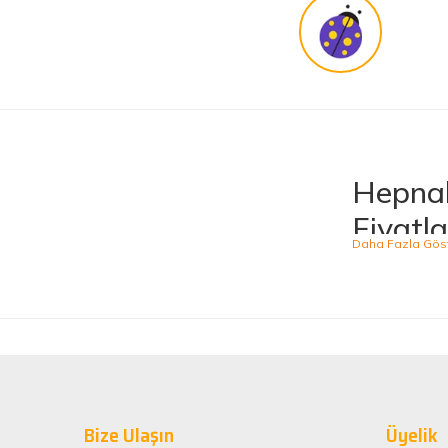
Güvenilir site
K... G... | 09/10/2025
Uygun fiyat,kaliteli ürün
Osman Bilge | 20/06/2025
Hepnal
Kalın misina ile uyumlumudur
Fiyatla
Özal Çelik | 05/04/2025
Hepnalbur.com, ge
ürünü kolaylıkla
Dürüst işletme. Tekrar alışveriş yaparım
kategoride hizme
Serkan Ergün | 23/03/2025
sahiptir.
Kaliteli
İlk kez alışveriş yaptım. Ürünler hızlı ve sağlam geldi.
Hepnalbur.com ol
G... S... | 26/01/2025
Bize Ulaşın
alışveriş deneyi
Üyelik
ömürlü kullanım 