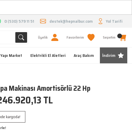
O
0 (530) 579 11 51
destek@hepnalbur.com
Yol Tarifi
Üyelik
Favorilerim
Sepetim
Yapı Market
Elektrikli El Aletleri
Araç Bakım
İndirim
apa Makinası Amortisörlü 22 Hp
246.920,13 TL
inde kargoda!
rle!