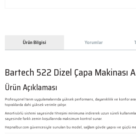
Ürün Bilgisi
Yorumlar
T
Bartech 522 Dizel Çapa Makinası 
Ürün Açıklaması
Profesyonel tarım uygulamalarında yüksek performans, dayanıklılık ve konfor araya
topraklarda dahi yüksek verimle çalışır.
Amortisörlü sistemi sayesinde titreşimi minimuma indirerek uzun süreli kullanımlarda
sayesinde farklı zemin koşullarında maksimum kontrol sunar.
Hepnalbur.com güvencesiyle sunulan bu model, sağlam gövde yapısı ve güçlü mekan