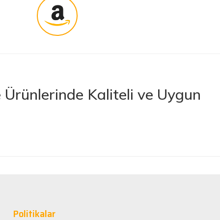
Ürünlerinde Kaliteli ve Uygun
rünler sunan lider bir e-ticaret platformudur. İhtiyacınız olan her türlü
 boya ve boya malzemelerinden otomobil aksesuarlarına kadar birçok
letlerine ve banyo ile mutfak ürünlerine kadar geniş bir ürün yelpazesine
lerimize en kaliteli ürünleri en uygun fiyatlarla sunmaya çalışıyor,
nan tüm ürünler, güvenilir ve tanınmış markaların ürünleri olup uzun
Politikalar
rformans elde edebilirsiniz.