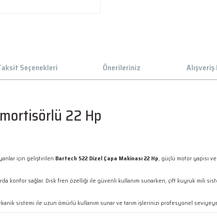
aksit Seçenekleri
Önerileriniz
Alışveriş
Amortisörlü 22 Hp
nlar için geliştirilen
Bartech 522 Dizel Çapa Makinası 22 Hp
, güçlü motor yapısı v
 konfor sağlar. Disk fren özelliği ile güvenli kullanım sunarken, çift kuyruk mili sist
ik sistemi ile uzun ömürlü kullanım sunar ve tarım işlerinizi profesyonel seviyeye 