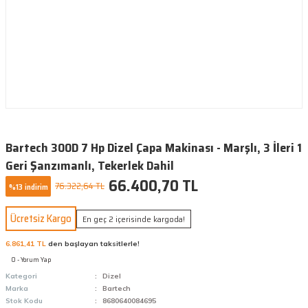
Bartech 300D 7 Hp Dizel Çapa Makinası - Marşlı, 3 İleri 1
Geri Şanzımanlı, Tekerlek Dahil
66.400,70 TL
76.322,64 TL
%13 indirim
Ücretsiz Kargo
En geç 2 içerisinde kargoda!
6.861,41 TL
den başlayan taksitlerle!
0 - Yorum Yap
Kategori
Dizel
Marka
Bartech
Stok Kodu
8680640084695