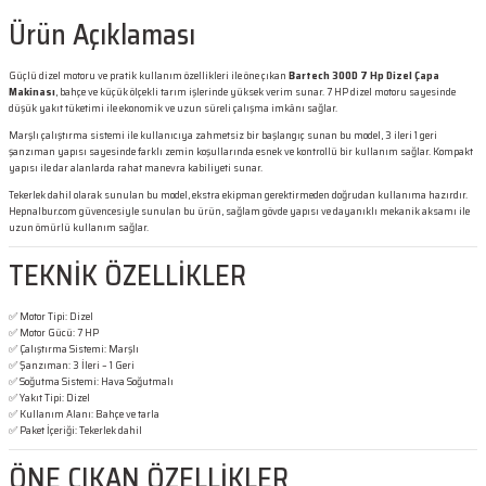
Ürün Açıklaması
Güçlü dizel motoru ve pratik kullanım özellikleri ile öne çıkan
Bartech 300D 7 Hp Dizel Çapa
Makinası
, bahçe ve küçük ölçekli tarım işlerinde yüksek verim sunar. 7 HP dizel motoru sayesinde
düşük yakıt tüketimi ile ekonomik ve uzun süreli çalışma imkânı sağlar.
Marşlı çalıştırma sistemi ile kullanıcıya zahmetsiz bir başlangıç sunan bu model, 3 ileri 1 geri
şanzıman yapısı sayesinde farklı zemin koşullarında esnek ve kontrollü bir kullanım sağlar. Kompakt
yapısı ile dar alanlarda rahat manevra kabiliyeti sunar.
Tekerlek dahil olarak sunulan bu model, ekstra ekipman gerektirmeden doğrudan kullanıma hazırdır.
Hepnalbur.com güvencesiyle sunulan bu ürün, sağlam gövde yapısı ve dayanıklı mekanik aksamı ile
uzun ömürlü kullanım sağlar.
TEKNİK ÖZELLİKLER
✅ Motor Tipi: Dizel
✅ Motor Gücü: 7 HP
✅ Çalıştırma Sistemi: Marşlı
✅ Şanzıman: 3 İleri – 1 Geri
✅ Soğutma Sistemi: Hava Soğutmalı
✅ Yakıt Tipi: Dizel
✅ Kullanım Alanı: Bahçe ve tarla
✅ Paket İçeriği: Tekerlek dahil
ÖNE ÇIKAN ÖZELLİKLER