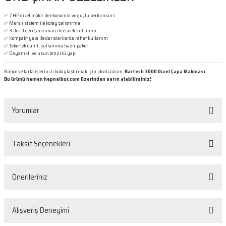
✅ 7 HP dizel motor ile ekonomik ve güçlü performans
✅ Marşlı sistem ile kolay çalıştırma
✅ 3 ileri 1 geri şanzıman ile esnek kullanım
✅ Kompakt yapı ile dar alanlarda rahat kullanım
✅ Tekerlek dahil, kullanıma hazır paket
✅ Dayanıklı ve uzun ömürlü yapı
Bahçe ve tarla işlerinizi kolaylaştırmak için ideal çözüm:
Bartech 300D Dizel Çapa Makinası
.
Bu ürünü hemen hepnalbur.com üzerinden satın alabilirsiniz!
Yorumlar
Taksit Seçenekleri
Bu ürüne ilk yorumu siz yapın!
Önerileriniz
Yorum Yaz
Bu ürünün fiyat bilgisi, resim, ürün açıklamalarında ve diğer konularda
Alışveriş Deneyimi
yetersiz gördüğünüz noktaları öneri formunu kullanarak tarafımıza