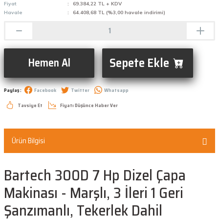
Fiyat
69.384,22 TL + KDV
Havale
64.408,68 TL (%3,00 havale indirimi)
Sepete Ekle
Hemen Al
Paylaş :
Facebook
Twitter
Whatsapp
Tavsiye Et
Fiyatı Düşünce Haber Ver
Ürün Bilgisi
Bartech 300D 7 Hp Dizel Çapa
Makinası - Marşlı, 3 İleri 1 Geri
Şanzımanlı, Tekerlek Dahil