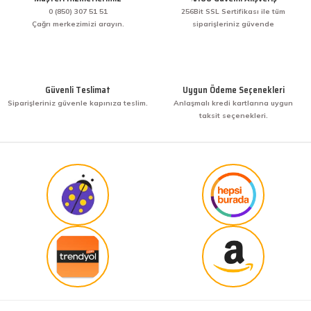
veriş yaptım. İşine sahip çıkmak ve işini hakkıyla
yapmak diye buna derim. harikasınız. paketleme,
0 (850) 307 51 51
256Bit SSL Sertifikası ile tüm
hızlı teslimat ve güvenirlik ne derseniz var.
Çağrı merkezimizi arayın.
siparişleriniz güvende
KENAN YAZICI | 02/12/2025
Gönder
Bir arkadaşımdan tavsiye üzerine ilk defa alış
veriş yaptım. İşine sahip çıkmak ve işini hakkıyla
Güvenli Teslimat
Uygun Ödeme Seçenekleri
yapmak diye buna derim. harikasınız. paketleme,
Siparişleriniz güvenle kapınıza teslim.
Anlaşmalı kredi kartlarına uygun
hızlı teslimat ve güvenirlik ne derseniz var.
taksit seçenekleri.
KENAN YAZICI | 02/12/2025
Güvenilir site
K... G... | 09/10/2025
Uygun fiyat,kaliteli ürün
Osman Bilge | 20/06/2025
Kalın misina ile uyumlumudur
Özal Çelik | 05/04/2025