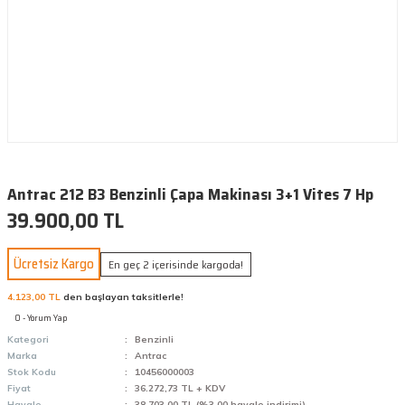
Antrac 212 B3 Benzinli Çapa Makinası 3+1 Vites 7 Hp
39.900,00 TL
Ücretsiz Kargo
En geç 2 içerisinde kargoda!
4.123,00 TL
den başlayan taksitlerle!
0 - Yorum Yap
Kategori
Benzinli
Marka
Antrac
Stok Kodu
10456000003
Fiyat
36.272,73 TL + KDV
Havale
38.703,00 TL (%3,00 havale indirimi)