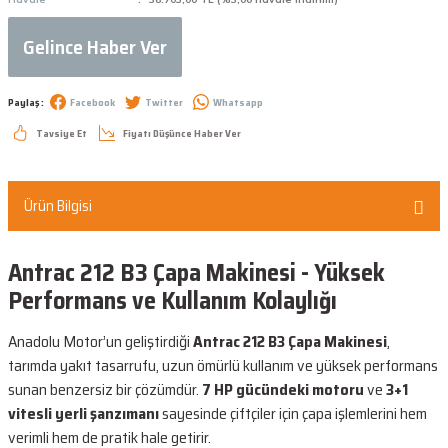
Gelince Haber Ver
Paylaş :
Facebook
Twitter
Whatsapp
Tavsiye Et
Fiyatı Düşünce Haber Ver
Ürün Bilgisi
Antrac 212 B3 Çapa Makinesi - Yüksek
Performans ve Kullanım Kolaylığı
Anadolu Motor’un geliştirdiği
Antrac 212 B3 Çapa Makinesi
,
tarımda yakıt tasarrufu, uzun ömürlü kullanım ve yüksek performans
sunan benzersiz bir çözümdür.
7 HP gücündeki motoru
ve
3+1
vitesli yerli şanzımanı
sayesinde çiftçiler için çapa işlemlerini hem
verimli hem de pratik hale getirir.