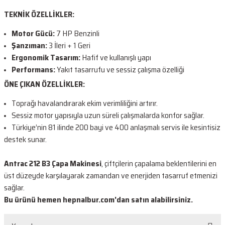
TEKNİK ÖZELLİKLER:
Motor Gücü:
7 HP Benzinli
Şanzıman:
3 İleri + 1 Geri
Ergonomik Tasarım:
Hafif ve kullanışlı yapı
Performans:
Yakıt tasarrufu ve sessiz çalışma özelliği
ÖNE ÇIKAN ÖZELLİKLER:
Toprağı havalandırarak ekim verimliliğini artırır.
Sessiz motor yapısıyla uzun süreli çalışmalarda konfor sağlar.
Türkiye’nin 81 ilinde 200 bayi ve 400 anlaşmalı servis ile kesintisiz
destek sunar.
Antrac 212 B3 Çapa Makinesi
, çiftçilerin çapalama beklentilerini en
üst düzeyde karşılayarak zamandan ve enerjiden tasarruf etmenizi
sağlar.
Bu ürünü hemen hepnalbur.com'dan satın alabilirsiniz.