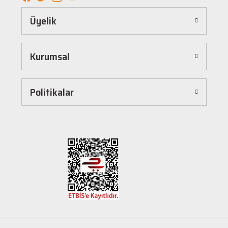
Kolay ve Hızlı Alışveriş Deneyimi
Üyelik
Hepnalbur.com, kullanıcı dostu arayüzü sayesinde alışverişi keyifli bir deneyime
dönüştürür. Ürünleri kategorilere göre sıralayabilir, arama kutusunu kullanarak
istediğiniz ürünü anında bulabilirsiniz. Ayrıca ürün sayfalarımızda detaylı açıklamalar ve
Kurumsal
ürün özellikleri yer alır, böylece tercih etmek istediğiniz ürün hakkında tüm bilgilere
kolayca ulaşabilirsiniz. Tek tıkla sepetinize ekleyebilir, güvenli ödeme yöntemlerimizle
hızlıca siparişinizi tamamlayabilirsiniz.
Hızlı Kargo ve Güvenilir Teslimat
Politikalar
Hepnalbur.com olarak müşterilerimize en hızlı şekilde ürünlerini ulaştırmak için özenle
çalışıyoruz. Siparişleriniz en kısa sürede paketlenir ve güvenilir kargo şirketleriyle
adresinize gönderilir. Böylece uzun süre beklemek zorunda kalmadan, ihtiyacınız olan
ürünlere kavuşabilirsiniz.
Müşteri Destek Hattı ile İletişim
Herhangi bir soru, öneri veya şikayetiniz için müşteri destek ekibimiz her zaman
hizmetinizdedir. İletişim sayfamız üzerinden bize ulaşabilir veya canlı destek
hattımızdan anında yardım alabilirsiniz. Siz değerli müşterilerimizin memnuniyeti, en
büyük önceliğimizdir.
Evinizin ve işyerinizin ihtiyaçları için kaliteli hırdavat ve nalburiye ürünleri arıyorsanız
Hepnalbur.com'a göz atmayı unutmayın! Sitemizdeki geniş ürün yelpazesi, uygun fiyatlar