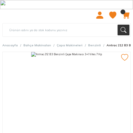
2000 TL ÜZERİ ÜCRETSIZ KARGO
Anasayfa
Bahçe Makinaları
Çapa Makineleri
Benzinli
Antrac 212 B3 Be