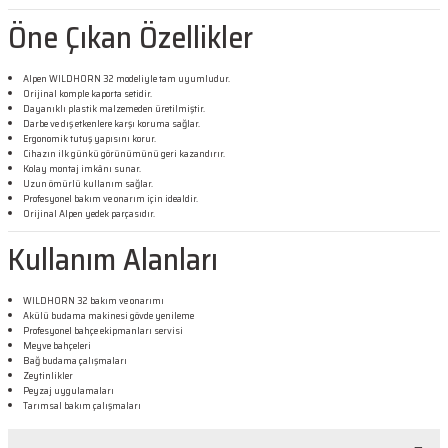
Öne Çıkan Özellikler
Alpen WILDHORN 32 modeliyle tam uyumludur.
Orijinal komple kaporta setidir.
Dayanıklı plastik malzemeden üretilmiştir.
Darbe ve dış etkenlere karşı koruma sağlar.
Ergonomik tutuş yapısını korur.
Cihazın ilk günkü görünümünü geri kazandırır.
Kolay montaj imkânı sunar.
Uzun ömürlü kullanım sağlar.
Profesyonel bakım ve onarım için idealdir.
Orijinal Alpen yedek parçasıdır.
Kullanım Alanları
WILDHORN 32 bakım ve onarımı
Akülü budama makinesi gövde yenileme
Profesyonel bahçe ekipmanları servisi
Meyve bahçeleri
Bağ budama çalışmaları
Zeytinlikler
Peyzaj uygulamaları
Tarımsal bakım çalışmaları