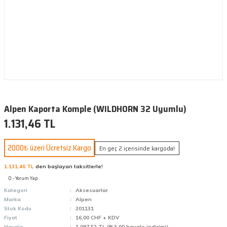
Alpen Kaporta Komple (WILDHORN 32 Uyumlu)
1.131,46 TL
2000₺ üzeri Ücretsiz Kargo
En geç 2 içerisinde kargoda!
1.131,46 TL
den başlayan taksitlerle!
0 - Yorum Yap
Kategori
Aksesuarlar
Marka
Alpen
Stok Kodu
201131
Fiyat
16,00 CHF + KDV
Havale
1.097,52 TL (%3,00 havale indirimi)