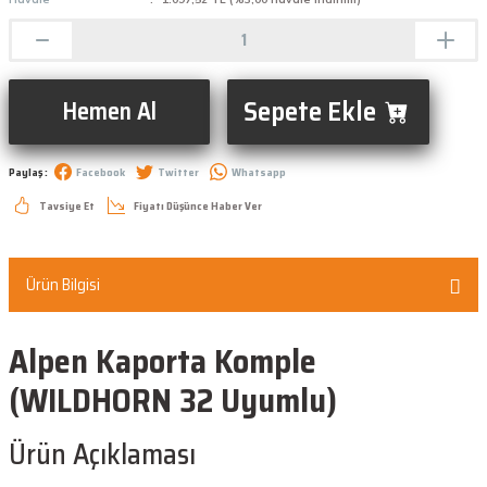
Sepete Ekle
Hemen Al
Paylaş :
Facebook
Twitter
Whatsapp
Tavsiye Et
Fiyatı Düşünce Haber Ver
Ürün Bilgisi
Alpen Kaporta Komple
(WILDHORN 32 Uyumlu)
Ürün Açıklaması