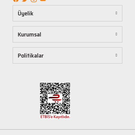
Kolay ve Hızlı Alışveriş Deneyimi
Üyelik
Hepnalbur.com, kullanıcı dostu arayüzü sayesinde alışverişi keyifli bir deneyime
dönüştürür. Ürünleri kategorilere göre sıralayabilir, arama kutusunu kullanarak
istediğiniz ürünü anında bulabilirsiniz. Ayrıca ürün sayfalarımızda detaylı açıklamalar ve
Kurumsal
ürün özellikleri yer alır, böylece tercih etmek istediğiniz ürün hakkında tüm bilgilere
kolayca ulaşabilirsiniz. Tek tıkla sepetinize ekleyebilir, güvenli ödeme yöntemlerimizle
hızlıca siparişinizi tamamlayabilirsiniz.
Hızlı Kargo ve Güvenilir Teslimat
Politikalar
Hepnalbur.com olarak müşterilerimize en hızlı şekilde ürünlerini ulaştırmak için özenle
çalışıyoruz. Siparişleriniz en kısa sürede paketlenir ve güvenilir kargo şirketleriyle
adresinize gönderilir. Böylece uzun süre beklemek zorunda kalmadan, ihtiyacınız olan
ürünlere kavuşabilirsiniz.
Müşteri Destek Hattı ile İletişim
Herhangi bir soru, öneri veya şikayetiniz için müşteri destek ekibimiz her zaman
hizmetinizdedir. İletişim sayfamız üzerinden bize ulaşabilir veya canlı destek
hattımızdan anında yardım alabilirsiniz. Siz değerli müşterilerimizin memnuniyeti, en
büyük önceliğimizdir.
Evinizin ve işyerinizin ihtiyaçları için kaliteli hırdavat ve nalburiye ürünleri arıyorsanız
Hepnalbur.com'a göz atmayı unutmayın! Sitemizdeki geniş ürün yelpazesi, uygun fiyatlar