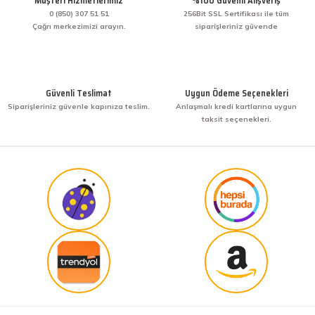
Müşteri Hizmetlerimiz
%100 Güvenli Alışveriş
veriş yaptım. İşine sahip çıkmak ve işini hakkıyla
yapmak diye buna derim. harikasınız. paketleme,
0 (850) 307 51 51
256Bit SSL Sertifikası ile tüm
hızlı teslimat ve güvenirlik ne derseniz var.
Çağrı merkezimizi arayın.
siparişleriniz güvende
KENAN YAZICI | 02/12/2025
Gönder
Bir arkadaşımdan tavsiye üzerine ilk defa alış
veriş yaptım. İşine sahip çıkmak ve işini hakkıyla
Güvenli Teslimat
Uygun Ödeme Seçenekleri
yapmak diye buna derim. harikasınız. paketleme,
Siparişleriniz güvenle kapınıza teslim.
Anlaşmalı kredi kartlarına uygun
hızlı teslimat ve güvenirlik ne derseniz var.
taksit seçenekleri.
KENAN YAZICI | 02/12/2025
Güvenilir site
K... G... | 09/10/2025
Uygun fiyat,kaliteli ürün
Osman Bilge | 20/06/2025
Kalın misina ile uyumlumudur
Özal Çelik | 05/04/2025