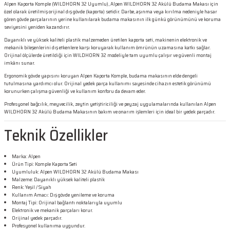
Alpen Kaporta Komple (WILDHORN 32 Uyumlu), Alpen WILDHORN 32 Akülü Budama Makası için
özel olarak üretilmiş orijinal dış gövde (kaporta) setidir. Darbe, aşınma veya kırılma nedeniyle hasar
gören gövde parçalarının yerine kullanılarak budama makasının ilk günkü görünümünü ve koruma
seviyesini yeniden kazandırır.
Dayanıklı ve yüksek kaliteli plastik malzemeden üretilen kaporta seti, makinenin elektronik ve
mekanik bileşenlerini dış etkenlere karşı koruyarak kullanım ömrünün uzamasına katkı sağlar.
Orijinal ölçülerde üretildiği için WILDHORN 32 modeliyle tam uyumlu çalışır ve güvenli montaj
imkânı sunar.
Ergonomik gövde yapısını koruyan Alpen Kaporta Komple, budama makasının elde dengeli
tutulmasına yardımcı olur. Orijinal yedek parça kullanımı sayesinde cihazın estetik görünümü
korunurken çalışma güvenliği ve kullanım konforu da devam eder.
Profesyonel bağcılık, meyvecilik, zeytin yetiştiriciliği ve peyzaj uygulamalarında kullanılan Alpen
WILDHORN 32 Akülü Budama Makasının bakım ve onarım işlemleri için ideal bir yedek parçadır.
Teknik Özellikler
Marka: Alpen
Ürün Tipi: Komple Kaporta Seti
Uyumluluk: Alpen WILDHORN 32 Akülü Budama Makası
Malzeme: Dayanıklı yüksek kaliteli plastik
Renk: Yeşil / Siyah
Kullanım Amacı: Dış gövde yenileme ve koruma
Montaj Tipi: Orijinal bağlantı noktalarıyla uyumlu
Elektronik ve mekanik parçaları korur.
Orijinal yedek parçadır.
Profesyonel kullanıma uygundur.