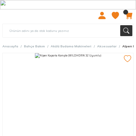
2000 TL ÜZERİ ÜCRETSIZ KARGO
Anasayfa
Bahçe Bakım
Akülü Budama Makineleri
Aksesuarlar
Alpen K