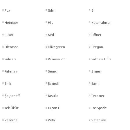
Fux
Gdm
Gf
Heiniger
Hfs
Kocamahmut
Luxor
Mtd
Offner
Oleomac
Olivegreen
Oregon
Palmera
Palmera Pro
Palmera Ultra
Paterlini
Senix
Simes
Smk
Şakiroff
Şamil
Şeytanoff
Tasuka
Tecomec
Tek Öküz
Tırpan El
Tre Spade
Vallorbe
Veta
Vetaolive