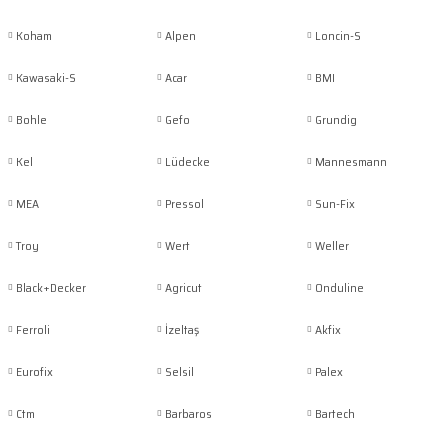
Koham
Alpen
Loncin-S
Kawasaki-S
Acar
BMI
Bohle
Gefo
Grundig
Kel
Lüdecke
Mannesmann
MEA
Pressol
Sun-Fix
Troy
Wert
Weller
Black+Decker
Agricut
Onduline
Ferroli
İzeltaş
Akfix
Eurofix
Selsil
Palex
Ctm
Barbaros
Bartech