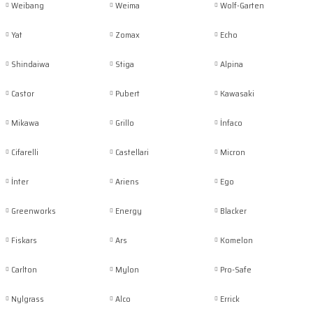
Weibang
Weima
Wolf-Garten
Yat
Zomax
Echo
Shindaiwa
Stiga
Alpina
Castor
Pubert
Kawasaki
Mikawa
Grillo
İnfaco
Cifarelli
Castellari
Micron
İnter
Ariens
Ego
Greenworks
Energy
Blacker
Fiskars
Ars
Komelon
Carlton
Mylon
Pro-Safe
Nylgrass
Alco
Errick