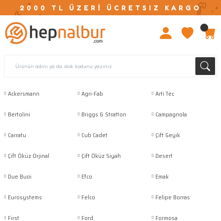
2000 TL ÜZERİ ÜCRETSIZ KARGO
Ackersmann
Agri-Fab
Arti Tec
Bertolini
Briggs & Stratton
Campagnola
Carratu
Cub Cadet
Çift Geyik
Çift Öküz Orjinal
Çift Öküz Siyah
Desert
Due Buoi
Efco
Emak
Eurosystems
Felco
Felipe Borras
First
Ford
Formosa