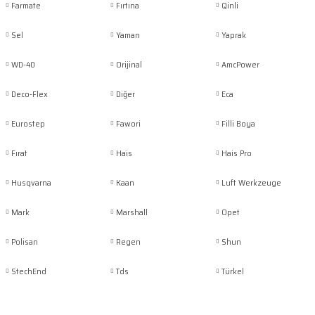
Farmate
Fırtına
Qinli
Sel
Yaman
Yaprak
WD-40
Orijinal
AmcPower
Deco-Flex
Diğer
Eca
Eurostep
Fawori
Filli Boya
Fırat
Hais
Hais Pro
Husqvarna
Kaan
Luft Werkzeuge
Mark
Marshall
Opet
Polisan
Regen
Shun
StechEnd
Tds
Türkel