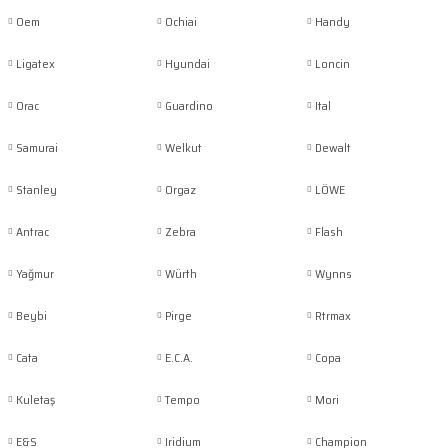
Oem
Ochiai
Handy
Ligatex
Hyundai
Loncin
Orac
Guardino
Ital
Samurai
Welkut
Dewalt
Stanley
Orgaz
LÖWE
Antrac
Zebra
Flash
Yağmur
Würth
Wynns
Beybi
Pirge
Rtrmax
Cata
E.C.A.
Copa
Kuletaş
Tempo
Mori
E&S
Iridium
Champion