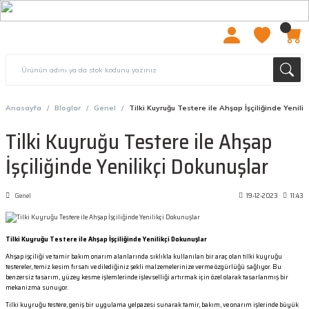
2000 TL ÜZERİ ÜCRETSIZ KARGO
Anasayfa
Bloglar
Genel
Tilki Kuyruğu Testere ile Ahşap İşçiliğinde Yenili
Tilki Kuyruğu Testere ile Ahşap
İşçiliğinde Yenilikçi Dokunuşlar
Genel
19-12-2023
11:43
Tilki Kuyruğu Testere ile Ahşap İşçiliğinde Yenilikçi Dokunuşlar
Ahşap işçiliği ve tamir bakım onarım alanlarında sıklıkla kullanılan bir araç olan tilki kuyruğu
testereler, temiz kesim fırsatı ve dilediğiniz şekli malzemelerinize verme özgürlüğü sağlıyor. Bu
benzersiz tasarım, yüzey kesme işlemlerinde işlevselliği artırmak için özel olarak tasarlanmış bir
mekanizma sunuyor.
Tilki kuyruğu testere, geniş bir uygulama yelpazesi sunarak tamir, bakım, ve onarım işlerinde büyük