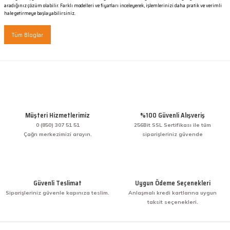
aradığınız çözüm olabilir. Farklı modelleri ve fiyatları inceleyerek, işlemlerinizi daha pratik ve verimli
hale getirmeye başlayabilirsiniz.
Tüm Bloglar
Müşteri Hizmetlerimiz
%100 Güvenli Alışveriş
0 (850) 307 51 51
256Bit SSL Sertifikası ile tüm
Çağrı merkezimizi arayın.
siparişleriniz güvende
Güvenli Teslimat
Uygun Ödeme Seçenekleri
Siparişleriniz güvenle kapınıza teslim.
Anlaşmalı kredi kartlarına uygun
taksit seçenekleri.