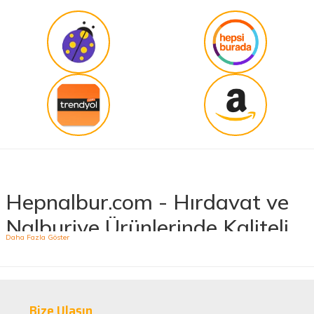
Hepnalbur.com - Hırdavat ve
Nalburiye Ürünlerinde Kaliteli
ve Uygun Fiyatlar!
Hepnalbur.com, geniş ürün yelpazesiyle hırdavat ve nalburiye sektöründe müşterilerine
kaliteli ürünler sunan lider bir e-ticaret platformudur. İhtiyacınız olan her türlü ürünü
Bize Ulaşın
kolaylıkla bulabileceğiniz Hepnalbur.com, elektrikli el aletlerinden bahçe aletlerine, boya