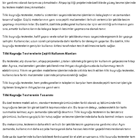
bir yardımcı olarak karşımıza çıkmaktadır. Ahşap işçiliği projelerinde özellikle de yüzey kesme işlerinde
bu testere modeli öne çıkmaktadır.
Tilki kuyruğu testereler, motorlu sistemleri sayesinde kesme işlemlerini kolaylaştırır ve zamandan
tasarruf sağlar. Güçlü motorlarının yanı sıra çeşitli malzemeleri ile hızlı ve temiz bir şekilde kesim
yapmayı mümkün kılar. Bu özellik, özellikle profesyonel kullanıcılar için verimliliği artırmanın yanı
sıra, amatör kullanıcıların da kolayca başarılı kesimler yapmasına olanak tanır.
Tilki kuyruğu testereler, hafif yapısı ve ele rahat bir şekilde oturması sayesinde ergonomik bir yapıya
sahiptir. Kullanıcılar, uzun süreli çalışmalarda dahi konforlu bir deneyim yaşarlar. Bu özellik, tilki
kuyruğu testerelerin geniş bir kullanıcı kitlesi tarafından tercih edilmesine katkı sağlar.
Tilki Kuyruğu Testerelerin Çeşitli Kullanım Alanları
Bu testereler, alçı duvarları, ahşap çerçeveleri, çıtaları sökmek gibi geniş bir kullanım yelpazesine hitap
eder. Ayrıca, malzemeleri yeniden şekillendirme ihtiyacı duyduğunuzda da kullanmayı tercih
edebilirsiniz. Yıkım ve yeniden modelleme işlemlerinde de sıklıkla tercih edilen tilki kuyruğu testereler,
kullanıcılara farklı malzemeler üzerinde çalışma esnekliği sağlar.
Tilki kuyruğu testereler, hem profesyonellerin taleplerini karşılar hem de evde çeşitli tamirat işleriyle
ilgilenen bireylerin ihtiyaçlarına yanıt verir.
Tilki Kuyruğu Testerenin Tasarımı
Bu özel testere modeli adını, standart testere görüntüsünden farklı olarak uç bölümünde tilki
kuyruğuna benzer bir görsel özellik taşımasından alır. Bu tasarım detayı, sadece estetik bir katkı
sunmakla kalmaz, aynı zamanda işlevselliği de artırır. Tilki kuyruğu testerenin bu benzersiz
görüntüsü, kullanıcıya güçlü bir tutuş sağlar ve kesme işlemlerinde daha fazla kontrol imkanı sunar.
Bu mekanizma, testerenin daha etkili ve hızlı bir şekilde kesim yapmasına yardımcı olur. Aynı
zamanda, kullanıcının daha az çaba harcayarak daha hassas kesimler yapabilmesine olanak tanır.
Evde ya da işyerlerinde kullanılabilecek fonksiyonel bir el aleti arıyorsanız, tilki kuyruğu testereler tam